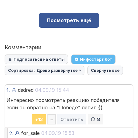
Посмотреть ещё
Комментарии
Подписаться на ответы
Инфостарт бот
Сортировка:
Древо развёрнутое
Свернуть все
dsdred
04.09.19 15:44
1.
Интересно посмотреть реакцию победителя
если он обратно на "Победе" летит ;))
+
13
–
Ответить
8
for_sale
04.09.19 15:53
2.