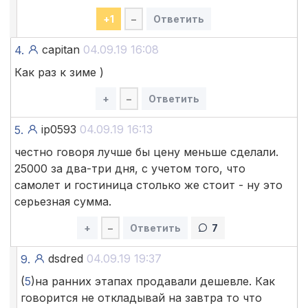
+
1
–
Ответить
capitan
04.09.19 16:08
4.
Как раз к зиме )
+
–
Ответить
ip0593
04.09.19 16:13
5.
честно говоря лучше бы цену меньше сделали.
25000 за два-три дня, с учетом того, что
самолет и гостиница столько же стоит - ну это
серьезная сумма.
+
–
Ответить
7
dsdred
04.09.19 19:37
9.
(
5
)на ранних этапах продавали дешевле. Как
говорится не откладывай на завтра то что