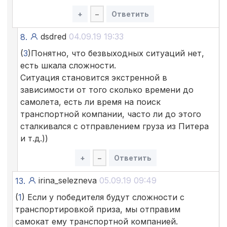
+
–
Ответить
dsdred
04.09.19 19:33
8.
(
3
)Понятно, что безвыходных ситуаций нет,
есть шкала сложности.
Ситуация становится экстренной в
зависимости от того сколько времени до
самолета, есть ли время на поиск
транспортной компании, часто ли до этого
сталкивался с отправлением груза из Питера
и т.д.))
+
–
Ответить
irina_selezneva
05.09.19 09:49
13.
(
1
) Если у победителя будут сложности с
транспортировкой приза, мы отправим
самокат ему транспортной компанией.