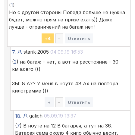
(
1
)
Но с другой стороны Победа больше не нужна
будет, можно прям на призе ехать)) Даже
лучше - ограничений на багаж нет!
+
4
–
Ответить
starik-2005
04.09.19 16:53
7.
(
2
) на багаж - нет, а вот на расстояние - 30
км всего (((
ЗЫ: 8 Ах? У меня в ноуте 48 Ах на полтора
килограмма )))
+
–
Ответить
galich
05.09.19 13:37
18.
(
7
) В ноуте на 12 В батарея, а тут на 36.
Батарея сама около 4 кило обычно весит,