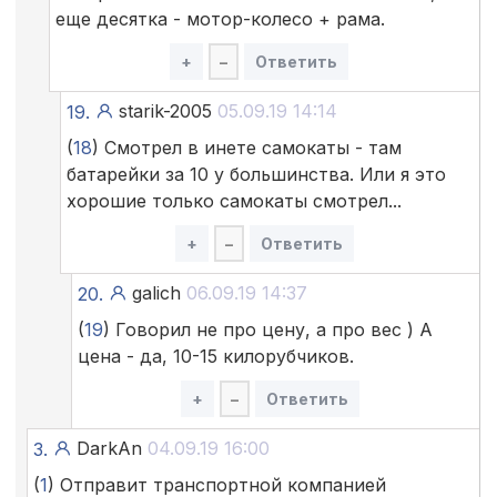
еще десятка - мотор-колесо + рама.
+
–
Ответить
starik-2005
05.09.19 14:14
19.
(
18
) Смотрел в инете самокаты - там
батарейки за 10 у большинства. Или я это
хорошие только самокаты смотрел...
+
–
Ответить
galich
06.09.19 14:37
20.
(
19
) Говорил не про цену, а про вес ) А
цена - да, 10-15 килорубчиков.
+
–
Ответить
DarkAn
04.09.19 16:00
3.
(
1
) Отправит транспортной компанией