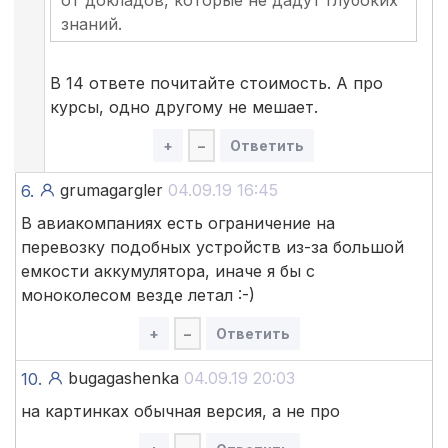
от докладов, которые не дадут глубоких
знаний.
В 14 ответе почитайте стоимость. А про
курсы, одно другому не мешает.
+
–
Ответить
grumagargler
04.09.19 16:45
6.
В авиакомпаниях есть ограничение на
перевозку подобных устройств из-за большой
емкости аккумулятора, иначе я бы с
моноколесом везде летал :-)
+
–
Ответить
bugagashenka
04.09.19 20:03
10.
на картинках обычная версия, а не про