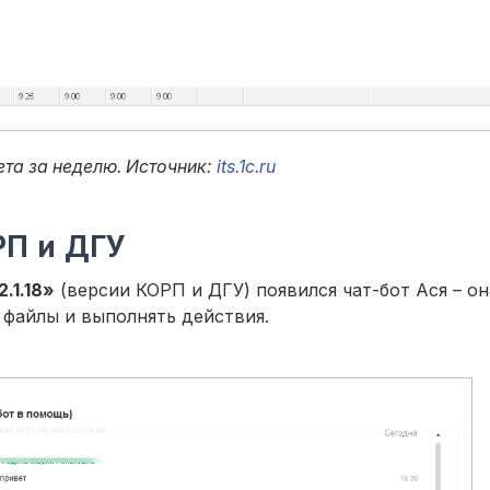
та за неделю. Источник:
its.1c.ru
РП и ДГУ
.1.18»
(версии КОРП и ДГУ) появился чат-бот Ася – он
 файлы и выполнять действия.