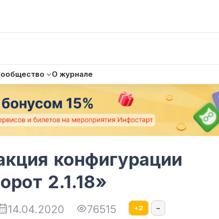
Сообщество
О журнале
акция конфигурации
рот 2.1.18»
14.04.2020
76515
+
2
–