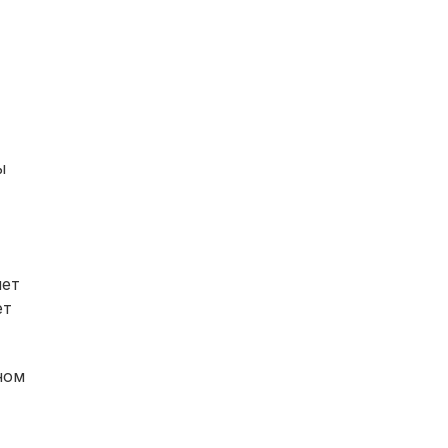
ы
нет
ет
ном