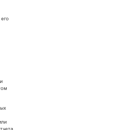
 его
и
том
ных
или
отчета