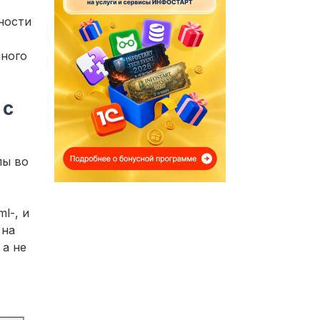
ности
нного
 с
лы во
l-, и
 на
 а не