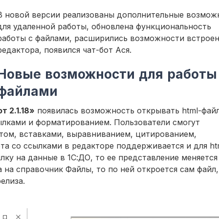
В новой версии реализованы дополнительные возмож
для удаленной работы, обновлена функциональность
работы с файлами, расширились возможности встрое
редактора, появился чат-бот Ася.
Новые возможности для работы
файлами
 2.1.18»
появилась возможность открывать html-фай
ылками и форматированием. Пользователи смогут
том, вставками, выравниванием, цитированием,
а со ссылками в редакторе поддерживается и для htm
ылку на данные в 1С:ДО, то ее представление меняется
 на справочник Файлы, то по ней откроется сам файл,
елиза.