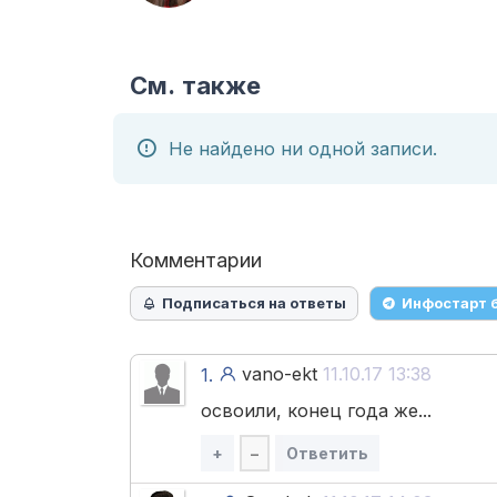
См. также
Не найдено ни одной записи.
Комментарии
Подписаться на ответы
Инфостарт 
vano-ekt
11.10.17 13:38
1.
освоили, конец года же...
+
–
Ответить