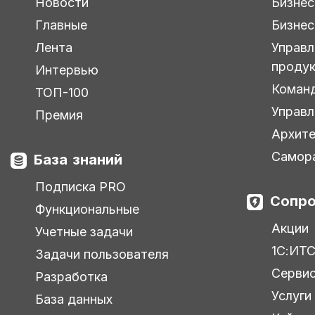
Новости
Бизнес
Главные
Бизнес
Лента
Управл
проду
Интервью
Коман
ТОП-100
Управл
Премия
Архите
Самор
База знаний
Подписка PRO
Сопро
Функциональные
Акции
Учетные задачи
1С:ИТ
Задачи пользователя
Серви
Разработка
Услуги
База данных