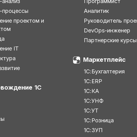
-анализ
Программист
-процессы
Аналитик
ение проектом и
Руководитель прое
ктом
DevOps-инженер
да
Партнерские курсы
ение IT
ктура
Маркетплейс
азвитие
1С:Бухгалтерия
1С:ERP
вождение 1С
1С:КА
1С:УНФ
С
1С:УТ
сы
1С:Розница
1С:ЗУП