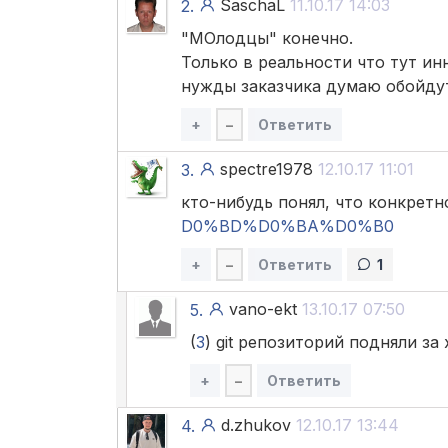
SaschaL
11.10.17 14:03
2.
"МОлодцы" конечно.
Только в реальности что тут и
нужды заказчика думаю обойдут
+
–
Ответить
spectre1978
12.10.17 11:01
3.
кто-нибудь понял, что конкрет
D0%BD%D0%BA%D0%B0
+
–
Ответить
1
vano-ekt
13.10.17 07:50
5.
(
3
) git репозиторий подняли за 
+
–
Ответить
d.zhukov
12.10.17 13:44
4.