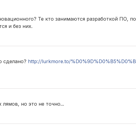
нновационного? Те кто занимаются разработкой ПО, п
ся и без них.
но сделано?
http://lurkmore.to/%D0%9D%D0%B5%D0%
x лямов, но это не точно...