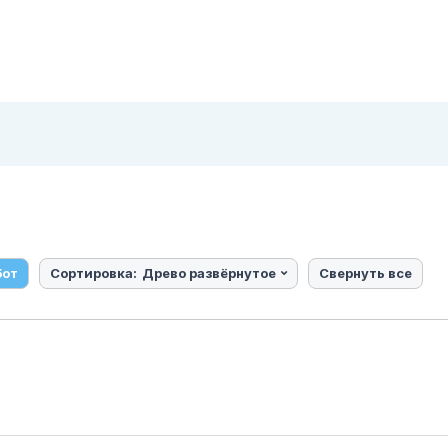
бот
Сортировка:
Древо развёрнутое
Свернуть все