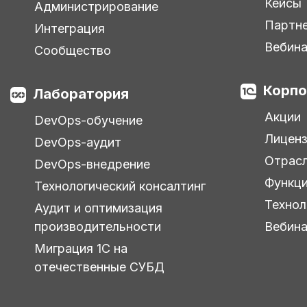
Кейсы
Администрирование
Партн
Интеграция
Вебин
Сообщество
Корпо
Лаборатория
Акции
DevOps-обучение
Лицен
DevOps-аудит
Отрас
DevOps-внедрение
Функц
Технологический консалтинг
Технол
Аудит и оптимизация
производительности
Вебин
Миграция 1С на
отечественные СУБД