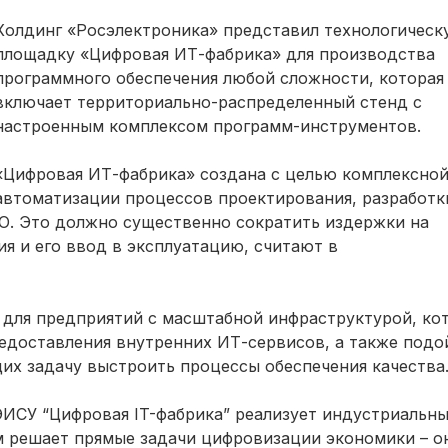
Холдинг «Росэлектроника» представил технологическ
площадку «Цифровая ИТ-фабрика» для производства
программного обеспечения любой сложности, которая
включает территориально-распределенный стенд с
настроенным комплексом программ-инструментов.
«Цифровая ИТ-фабрика» создана с целью комплексно
автоматизации процессов проектирования, разработк
О. Это должно существенно сократить издержки на
я и его ввод в эксплуатацию, считают в
 для предприятий с масштабной инфраструктурой, ко
едоставления внутренних ИТ-сервисов, а также подо
их задачу выстроить процессы обеспечения качества
ИСУ “Цифровая IT-фабрика” реализует индустриальн
м решает прямые задачи цифровизации экономики – о