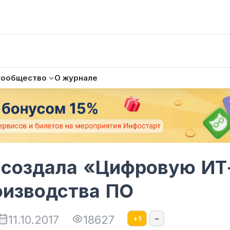
Сообщество
О журнале
 создала «Цифровую ИТ
оизводства ПО
11.10.2017
18627
+
1
–