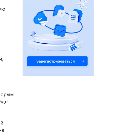
ую
й
и,
торым
йдет
.
ый
на