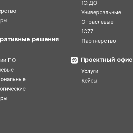
1С:ДО
ерство
Универсальные
ары
Отраслевые
1С77
ративные решения
Партнерство
Проектный офис
зии ПО
левые
Услуги
иональные
Кейсы
огические
ары