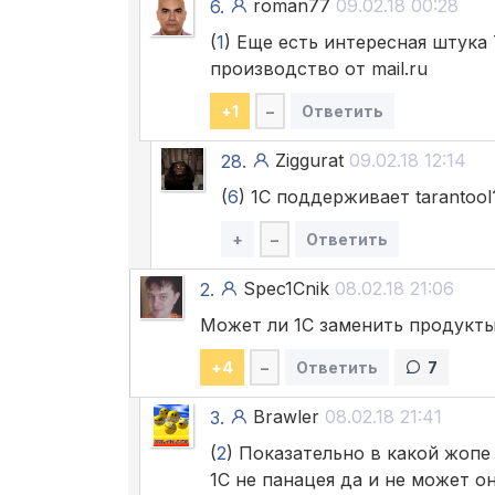
roman77
09.02.18 00:28
6.
(
1
) Еще есть интересная штука
производство от mail.ru
+
1
–
Ответить
Ziggurat
09.02.18 12:14
28.
(
6
) 1С поддерживает tarantool
+
–
Ответить
Spec1Cnik
08.02.18 21:06
2.
Может ли 1С заменить продукты
+
4
–
Ответить
7
Brawler
08.02.18 21:41
3.
(
2
) Показательно в какой жопе
1С не панацея да и не может о