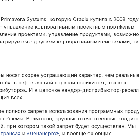
 Primavera Systems, которую Oracle купила в 2008 году
 – управление корпоративным проектным портфелем
авление проектами, управление продуктами, возможн
егрируется с другими корпоративными системами, т
еры носят скорее устрашающий характер, чем реальны
й», в нефтегазовой отрасли паники нет, так как
рибуторов. И в цепочке вендор-дистрибьютор-реселл
щие всех.
чае полного запрета использования программных прод
 проблемы. Возможно, крупные отечественные холдинг
, при котором такой запрет будет осуществлен. Мы
транса»
и
«Ленэнерго»
, и вообще об общих