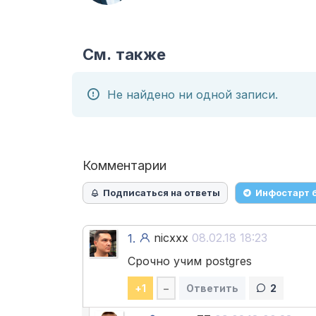
См. также
Не найдено ни одной записи.
Комментарии
Подписаться на ответы
Инфостарт 
nicxxx
08.02.18 18:23
1.
Срочно учим postgres
+
1
–
Ответить
2