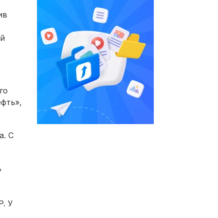
ив
ой
го
ефть»,
а. С
у
. У