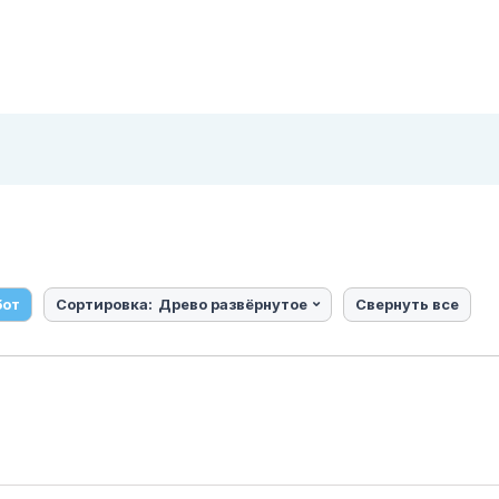
бот
Сортировка:
Древо развёрнутое
Свернуть все