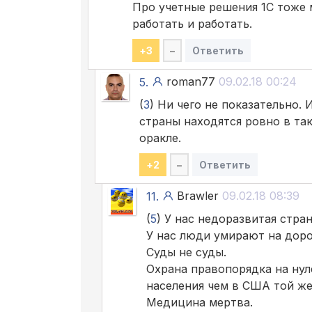
Про учетные решения 1С тоже м
работать и работать.
+
3
–
Ответить
roman77
09.02.18 00:24
5.
(
3
) Ни чего не показательно.
страны находятся ровно в та
оракле.
+
2
–
Ответить
Brawler
09.02.18 08:39
11.
(
5
) У нас недоразвитая стран
У нас люди умирают на доро
Суды не суды.
Охрана правопорядка на нул
населения чем в США той ж
Медицина мертва.