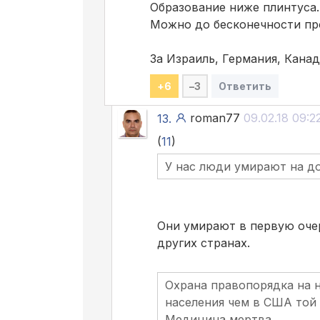
Образование ниже плинтуса.
Можно до бесконечности пр
За Израиль, Германия, Канад
+
6
–
3
Ответить
roman77
09.02.18 09:2
13.
(
11
)
У нас люди умирают на д
Они умирают в первую очер
других странах.
Охрана правопорядка на н
населения чем в США той
Медицина мертва.