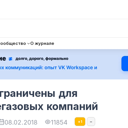
Сообщество
О журнале
ограничены для
егазовых компаний
08.02.2018
11854
+
1
–