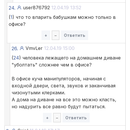
user876792
12.04.19 13:52
24.
(
1
) что то впарить бабушкам можно только в
офисе?
+
–
Ответить
VmvLer
12.04.19 15:00
26.
(
24
) человека лежащего на домашнем диване
"уболтать" сложнее чем в офисе?
В офисе куча манипуляторов, начиная с
входной двери, света, звуков и заканчивая
чизонутыми клерками.
А дома на диване на все это можно класть,
но надурить все равно будут пытаться.
+
–
Ответить