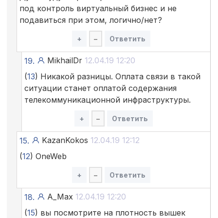
под контроль виртуальный бизнес и не
подавиться при этом, логично/нет?
+
–
Ответить
MikhailDr
12.04.19 12:20
19.
(
13
) Никакой разницы. Оплата связи в такой
ситуации станет оплатой содержания
телекоммуникационной инфраструктуры.
+
–
Ответить
KazanKokos
12.04.19 12:12
15.
(
12
) OneWeb
+
–
Ответить
A_Max
12.04.19 12:20
18.
(
15
) вы посмотрите на плотность вышек