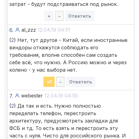
затрат - будут подстраиваться под рынок.
+
–
Ответить
al_zzz
12.04.19 04:51
6.
(
2
) Нет, тут другое - Китай, если иностранные
вендоры откажутся соблюдать его
требования, вполне способен сам создать
себе всё, что нужно. А Россию можно и через
колено - у нас выбора нет.
+
1
–
Ответить
webester
12.04.19 04:55
7.
(
2
) Да так и есть. Нужно полностью
переделать телефон, перестроить
архитектуру, предусмотреть закладки для
ФСБ и тд. То есть взять и перестроить эту
часть с нуля. Чисто для российского рынка. И