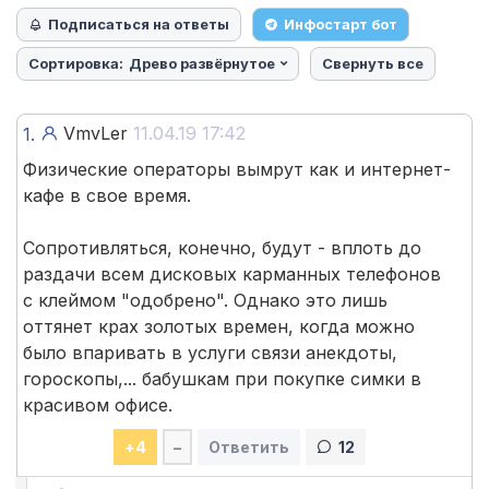
Подписаться на ответы
Инфостарт бот
Сортировка:
Древо развёрнутое
Свернуть все
VmvLer
11.04.19 17:42
1.
Физические операторы вымрут как и интернет-
кафе в свое время.
Сопротивляться, конечно, будут - вплоть до
раздачи всем дисковых карманных телефонов
с клеймом "одобрено". Однако это лишь
оттянет крах золотых времен, когда можно
было впаривать в услуги связи анекдоты,
гороскопы,... бабушкам при покупке симки в
красивом офисе.
+
4
–
Ответить
12