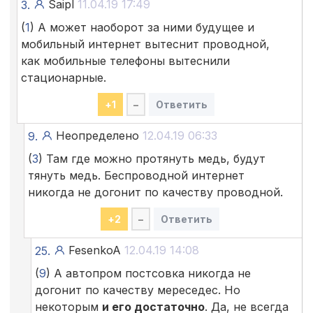
Saipl
11.04.19 17:49
3.
(
1
) А может наоборот за ними будущее и
мобильный интернет вытеснит проводной,
как мобильные телефоны вытеснили
стационарные.
+
1
–
Ответить
Неопределено
12.04.19 06:33
9.
(
3
) Там где можно протянуть медь, будут
тянуть медь. Беспроводной интернет
никогда не догонит по качеству проводной.
+
2
–
Ответить
FesenkoA
12.04.19 14:08
25.
(
9
) А автопром постсовка никогда не
догонит по качеству мереседес. Но
некоторым
и его достаточно
. Да, не всегда