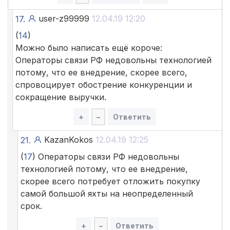
user-z99999
12.04.19 12:20
17.
(
14
)
Можно было написать ещё короче:
Операторы связи РФ недовольны технологией
потому, что ее внедрение, скорее всего,
спровоцирует обострение конкуренции и
сокращение выручки.
+
–
Ответить
KazanKokos
12.04.19 12:25
21.
(
17
) Операторы связи РФ недовольны
технологией потому, что ее внедрение,
скорее всего потребует отложить покупку
самой большой яхты на неопределенный
срок.
+
–
Ответить