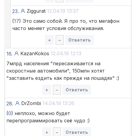
Ziggurat
12.04.19 13:37
23.
(
17
) Это само собой. Я про то, что мегафон
часто меняет условия обслуживания.
+
–
Ответить
KazanKokos
12.04.19 12:13
16.
7млрд населения "пересаживается на
скоростные автомобили", 150млн хотят
"заставить ездить как прежде на лошадях" :)
+
–
Ответить
DrZombi
14.04.19 13:26
28.
(
0
) неплохо, можно будет
перепрограммировать сеё чудо :)
+
–
Ответить