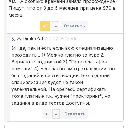
Хм... А сколько времени заняло прохождение?
Пишут, что от 3 до 6 месяцев при цене $79 в
месяц.
+
1
–
Ответить
DimkoZah
20.07.18 17:45
5.
(
4
) да, так и есть если всю специализацию
проходить... 1) Можно платно за курс 2)
Вариант с подпиской 3) "Попросить фин.
помощи" 4) Бесплатно смотреть лекции, но
без заданий и сертификации. Без заданий
специализация будет не такой
увлекательной. На openedu сертификаты
тоже платные т.к. нужен "прокторинг", но
задания в виде тестов доступны.
+
–
Ответить