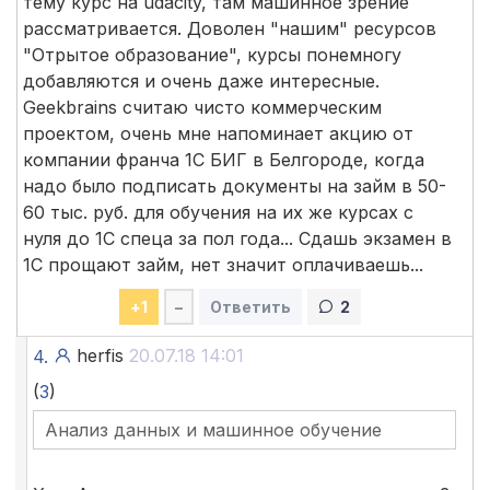
тему курс на udacity, там машинное зрение
рассматривается. Доволен "нашим" ресурсов
"Отрытое образование", курсы понемногу
добавляются и очень даже интересные.
Geekbrains считаю чисто коммерческим
проектом, очень мне напоминает акцию от
компании франча 1С БИГ в Белгороде, когда
надо было подписать документы на займ в 50-
60 тыс. руб. для обучения на их же курсах с
нуля до 1С спеца за пол года... Сдашь экзамен в
1С прощают займ, нет значит оплачиваешь...
+
1
–
Ответить
2
herfis
20.07.18 14:01
4.
(
3
)
Анализ данных и машинное обучение