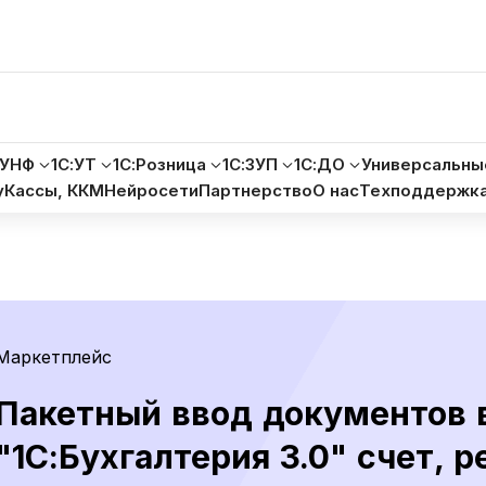
:УНФ
1С:УТ
1С:Розница
1С:ЗУП
1С:ДО
Универсальны
у
Кассы, ККМ
Нейросети
Партнерство
О нас
Техподдержк
Маркетплейс
Пакетный ввод документов 
"1С:Бухгалтерия 3.0" счет, р