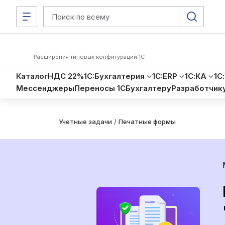
Расширения типовых конфигураций 1С
Каталог
НДС 22%
1C:Бухгалтерия
1C:ERP
1С:КА
1С
Мессенджеры
Переносы 1С
Бухгалтеру
Разработчик
Учетные задачи
/
Печатные формы