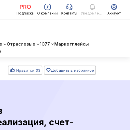
Подписка
О компании
Контакты
Уведомления
Аккаунт
е
Отраслевые
1C77
Маркетплейсы
а
Нравится
33
Добавить в избранное
в
еализация, счет-