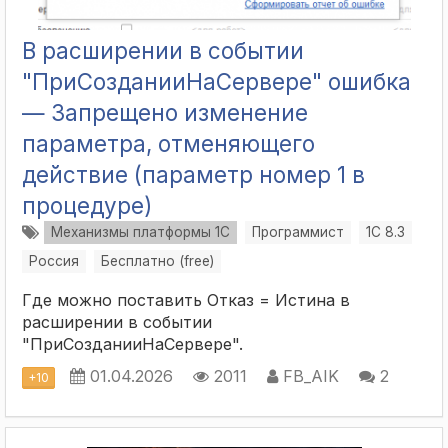
В расширении в событии
"ПриСозданииНаСервере" ошибка
— Запрещено изменение
параметра, отменяющего
действие (параметр номер 1 в
процедуре)
Механизмы платформы 1С
Программист
1С 8.3
Россия
Бесплатно (free)
Где можно поставить Отказ = Истина в
расширении в событии
"ПриСозданииНаСервере".
01.04.2026
2011
FB_AIK
2
+
10