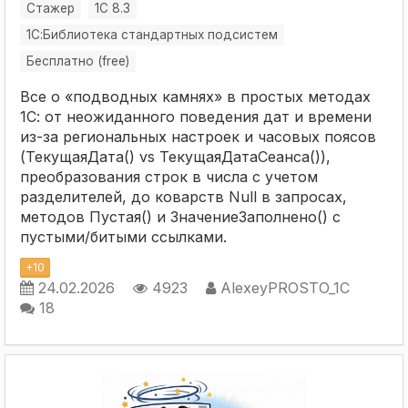
Стажер
1С 8.3
1С:Библиотека стандартных подсистем
Бесплатно (free)
Все о «подводных камнях» в простых методах
1С: от неожиданного поведения дат и времени
из-за региональных настроек и часовых поясов
(ТекущаяДата() vs ТекущаяДатаСеанса()),
преобразования строк в числа с учетом
разделителей, до коварств Null в запросах,
методов Пустая() и ЗначениеЗаполнено() с
пустыми/битыми ссылками.
+
10
24.02.2026
4923
AlexeyPROSTO_1C
18