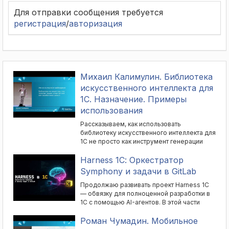
Для отправки сообщения требуется
регистрация
/
авторизация
Михаил Калимулин. Библиотека
искусственного интеллекта для
1С. Назначение. Примеры
использования
Рассказываем, как использовать
библиотеку искусственного интеллекта для
1С не просто как инструмент генерации
кода, а как основу для новых бизнес-
решений. Показываем, как с ее помощью
Harness 1С: Оркестратор
строить BI-систему на естественном языке:
Symphony и задачи в GitLab
пользователь формулирует вопрос по
продажам обычным текстом, а система
Продолжаю развивать проект Harness 1С
генерирует запрос к базе и возвращает
— обвязку для полноценной разработки в
результат в виде таблицы или графики.
1С с помощью AI-агентов. В этой части
Разбираем пример торгового бота-
показываю оркестратор Symphony: он
продавца, который общается с
мониторит трекер задач в GitLab,
Роман Чумадин. Мобильное
покупателем, консультирует по товару и
автоматически запускает агентов,