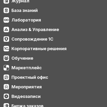
Журнал
нужен отдельный поиск по конфигурации,
чем это отличается от подхода Claude
База знаний
Code, и как новые MCP-инструменты
помогают агенту мгновенно находить
справочники, реквизиты, табличные части и
Лаборатория
модули. На живых примерах показываю,
как агент находит объекты по синонимам,
Анализ & Управление
даже если точного справочника в
конфигурации нет. Также обновил
локальную модель: теперь на сервере
Сопровождение 1С
запущена Qwen3 (unsloth, квантование UD-
Q8_K_XL, контекст 65k токенов) на связке
Корпоративные решения
видеокарт RTX 3090 + RTX 5070 Ti — это
максимально близко по качеству к
Обучение
оригинальной модели. Инструмент
позволяет кодовому агенту точно знать
структуру метаданных конкретного
Маркетплейс
объекта: реквизиты и их типы, ссылочные
типы, перечисления, табличные части,
Проектный офис
модули. Это ускоряет и планирование, и
саму доработку конфигурации. Пишите в
Мероприятия
комментариях, что ещё стоит добавить в
такой инструмент, чтобы кодовый агент в
1С работал лучше. Свои мысли по развитию
Видеозаписи
у меня есть, но обязательно учту ваши
замечания.
Биржа заказов