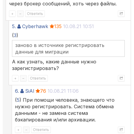
через брокер сообщений, хоть через файлы.
+
–
Ответить
5.
Cyberhawk
135
10.08.21 10:51
(
3
)
заново в источнике регистрировать
данные для миграции
А как узнать, какие данные нужно
зарегистрировать?
+
–
Ответить
6.
SiAl
76
10.08.21 11:06
(
5
) При помощи человека, знающего что
нужно регистрировать. Система обмена
данными - не замена система
бэкапирования и/или архивации.
+
–
Ответить