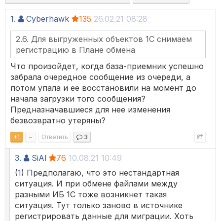
1.
Cyberhawk
135
26.02.21 08:28
2.6. Для выгруженных объектов 1С снимаем
регистрацию в Плане обмена
Что произойдет, когда база-приемник успешно
забрала очередное сообщение из очереди, а
потом упала и ее восстановили на момент до
начала загрузки того сообщения?
Предназначавшиеся для нее изменения
безвозвратно утеряны?
+
1
–
Ответить
3
3.
SiAl
76
10.08.21 10:49
(
1
) Предполагаю, что это нестандартная
ситуация. И при обмене файлами между
разными ИБ 1С тоже возникнет такая
ситуация. Тут только заново в источнике
регистрировать данные для миграции. Хоть