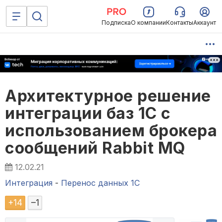
Подписка
О компании
Контакты
Аккаунт
Архитектурное решение
интеграции баз 1С с
использованием брокера
сообщений Rabbit MQ
12.02.21
Интеграция
-
Перенос данных 1C
+
14
–
1