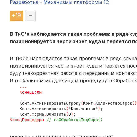
Разработка
-
Механизмы платформы 1С
+
19
–
В ТиС'е наблюдается такая проблема: в ряде сл
позиционируется черти знает куда и теряется по
В ТиС'е наблюдается такая проблема: в ряде случ
позиционируется черти знает куда и теряется пос
буду (некорректная работа с переданным контексто
В глобальном модуле ищем процедуру глОбработка
.
.
.

    КонецЕсли
;

    Конт
.
АктивизироватьСтроку
(
Конт
.
КоличествоСтрок
(
)
    Конт
.
Активизировать
(
"Количество"
)
;

    Конт
.
Форма
.
Обновить
(
0
)
КонецПроцедуры 
// глОбработкаПодбора()
превращаем данный код в "правильный":