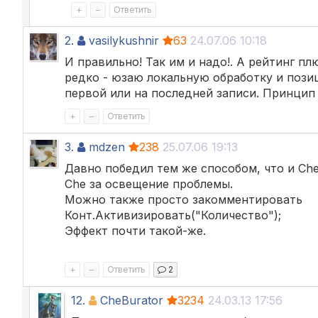
+
–
Ответить
2.
vasilykushnir
63
24.07.06 10:18
И правильно! Так им и надо!. А рейтинг пл
редко - юзаю локальную обработку и пози
первой или на последней записи. Принцип т
+
–
Ответить
3.
mdzen
238
25.07.06 19:13
Давно победил тем же способом, что и Che
Che за освещение проблемы.
Можно также просто закомментировать
Конт.Активизировать("Количество");
Эффект почти такой-же.
+
–
Ответить
2
12.
CheBurator
3234
24.03.13 17:56