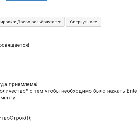
тировка:
Древо развёрнутое
Свернуть все
освящается!
гда приемлема!
оличество" с тем чтобы необходимо было нажать Enter
ументу!
твоСтрок());