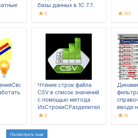
ратные
базы данных в 1С 7.7.
Забавный глюк
6
189
енияСвойств
Чтение строк файла
Динами
аботать
CSV в список значений
фильтр
с помощью метода
справо
ИзСтрокиСРазделителями
вводе 
9
16
Посмотреть ещё