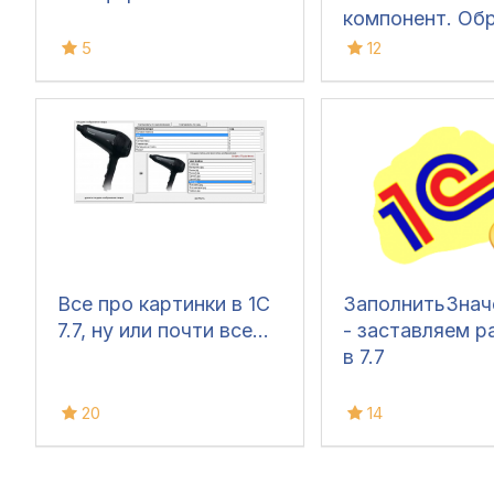
компонент. Об
вызовы.
5
12
Все про картинки в 1С
ЗаполнитьЗнач
7.7, ну или почти все...
- заставляем р
в 7.7
20
14