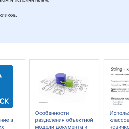
;
кликов.
Особенности
Исполь
ние в
разделения объектной
классов
их
модели документа и
новичк