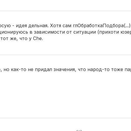
юсую - идея дельная. Хотя сам глОбработкаПодбора(...
ционируюсь в зависимости от ситуации (прихоти юзер
от же, что у Сhe.
, но как-то не придал значения, что народ-то тоже па