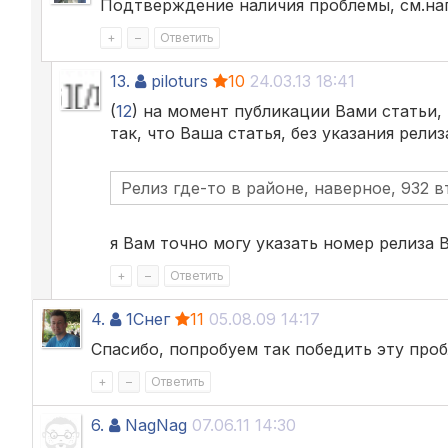
Подтверждение наличия проблемы, см.нап
+
–
Ответить
13.
piloturs
10
24.03.13 18:41
(
12
) на момент публикации Вами статьи, 
так, что Ваша статья, без указания релиза
Релиз где-то в районе, наверное, 932 вт
я Вам точно могу указать номер релиза 
+
–
Ответить
4.
1Снег
11
05.08.09 14:17
Спасибо, попробуем так победить эту проб
+
–
Ответить
6.
NagNag
07.06.11 14:30