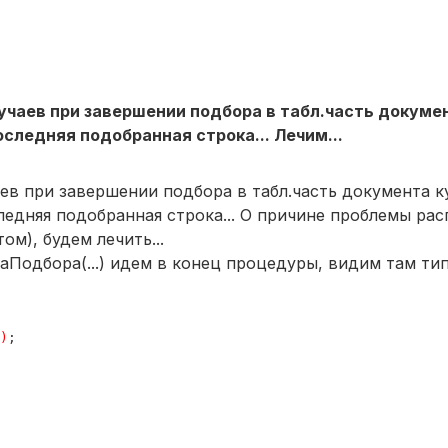
учаев при завершении подбора в табл.часть докуме
следняя подобранная строка... Лечим...
аев при завершении подбора в табл.часть документа к
ледняя подобранная строка... О причине проблемы рас
м), будем лечить...
Подбора(...) идем в конец процедуры, видим там ти
)
;
