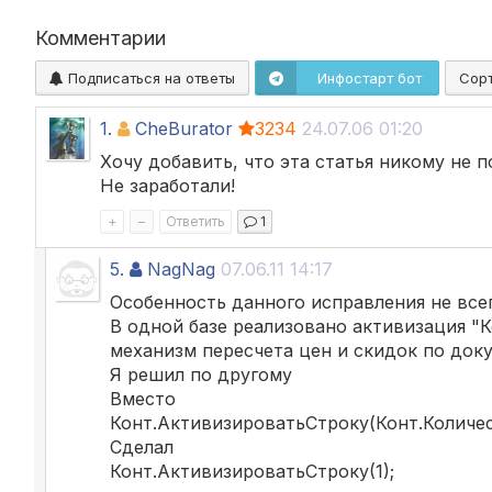
Комментарии
Подписаться на ответы
Инфостарт бот
Сор
1.
CheBurator
3234
24.07.06 01:20
Хочу добавить, что эта статья никому не п
Не заработали!
+
–
Ответить
1
5.
NagNag
07.06.11 14:17
Особенность данного исправления не все
В одной базе реализовано активизация "К
механизм пересчета цен и скидок по док
Я решил по другому
Вместо
Конт.АктивизироватьСтроку(Конт.Количес
Сделал
Конт.АктивизироватьСтроку(1);