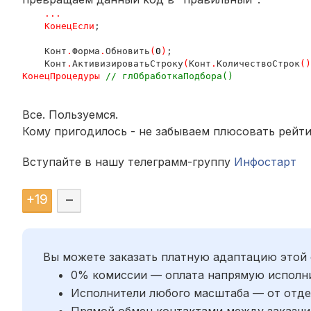
.
.
.

    КонецЕсли
;

    Конт
.
Форма
.
Обновить
(
0
)
;

    Конт
.
АктивизироватьСтроку
(
Конт
.
КоличествоСтрок
(
)
КонецПроцедуры 
// глОбработкаПодбора()
Все. Пользуемся.
Кому пригодилось - не забываем плюсовать рейти
Вступайте в нашу телеграмм-группу
Инфостарт
+
19
–
Вы можете заказать платную адаптацию этой 
0% комиссии — оплата напрямую исполн
Исполнители любого масштаба — от отде
Прямой обмен контактами между заказчи