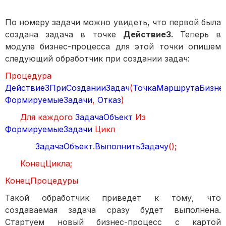
По номеру задачи можно увидеть, что первой была
создана задача в точке
Действие3.
Теперь в
модуле бизнес-процесса для этой точки опишем
следующий обработчик при создании задач:
Процедура
Действие3ПриСозданииЗадач
(
ТочкаМаршрутаБизне
ФормируемыеЗадачи
,
Отказ
)
Для
каждого
ЗадачаОбъект
Из
ФормируемыеЗадачи
Цикл
ЗадачаОбъект
.
ВыполнитьЗадачу
();
КонецЦикла;
КонецПроцедуры
Такой обработчик приведет к тому, что
создаваемая задача сразу будет выполнена.
Стартуем новый бизнес-процесс с картой