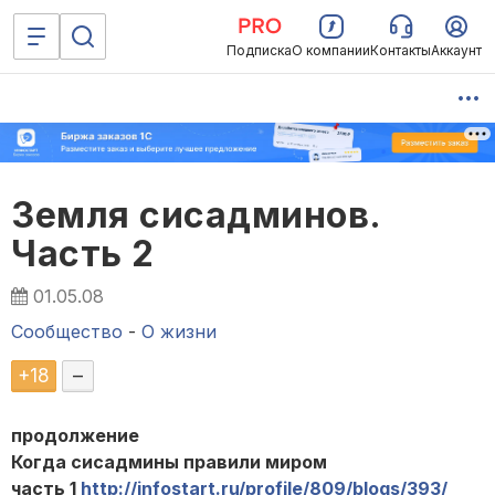
Подписка
О компании
Контакты
Аккаунт
Земля сисадминов.
Часть 2
01.05.08
Сообщество
-
О жизни
+
18
–
продолжение
Когда сисадмины правили миром
часть 1
http://infostart.ru/profile/809/blogs/393/