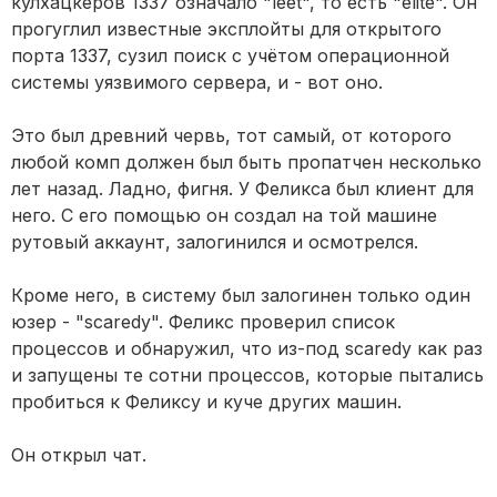
кулхацкеров 1337 означало "leet", то есть "elite". Он
прогуглил известные эксплойты для открытого
порта 1337, сузил поиск с учётом операционной
системы уязвимого сервера, и - вот оно.
Это был древний червь, тот самый, от которого
любой комп должен был быть пропатчен несколько
лет назад. Ладно, фигня. У Феликса был клиент для
него. С его помощью он создал на той машине
рутовый аккаунт, залогинился и осмотрелся.
Кроме него, в систему был залогинен только один
юзер - "scaredy". Феликс проверил список
процессов и обнаружил, что из-под scaredy как раз
и запущены те сотни процессов, которые пытались
пробиться к Феликсу и куче других машин.
Он открыл чат.