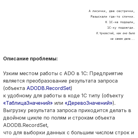
А лисички, две сестрички,
Разыскали где-то спички.
К 1С-ке подошли,
1С-ку подожгди.
К.Чуковстий, как оно было
 на самом деле...
Описание проблемы:
Узким местом работы с ADO в 1С: Предприятие
является преобразование результата запроса
(объекта
ADODB.RecordSet
)
к удобному для работы в коде 1С типу (объекту
«ТаблицаЗначений»
или
«ДеревоЗначений»
).
Выгрузку результата запроса приходится делать в
двойном цикле по полям и строкам объекта
ADODB.RecordSet,
что для выборки данных с большим числом строк и