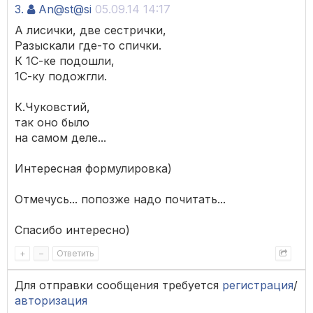
3.
An@st@si
05.09.14 14:17
А лисички, две сестрички,
Разыскали где-то спички.
К 1С-ке подошли,
1С-ку подожгли.
К.Чуковстий,
так оно было
на самом деле...
Интересная формулировка)
Отмечусь... попозже надо почитать...
Спасибо интересно)
+
–
Ответить
Для отправки сообщения требуется
регистрация
/
авторизация