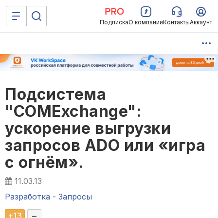
Подписка
О компании
Контакты
Аккаунт
Подсистема
"COMExchange":
ускорение выгрузки
запросов ADO или «игра
с огнём».
11.03.13
Разработка
-
Запросы
+
13
–