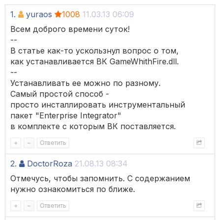
1.
yuraos
1008
11.03.13 06:09
Всем доброго времени суток!
--
В статье как-то ускользнул вопрос о том,
как устанавливается ВК GameWhithFire.dll.
--
Устанавливать ее можно по разному.
Самый простой способ -
просто инсталлировать инструментальный
пакет "Enterprise Integrator"
в комплекте с которым ВК поставляется.
+
–
Ответить
2.
DoctorRoza
21.08.13 08:34
Отмечусь, чтобы запомнить. С содержанием
нужно ознакомиться по ближе.
+
–
Ответить