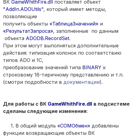
ВК
GameWhithFire.dll
поставляет объект
"AddIn.ADOUtils"
, который имеет методы,
позволяющие
получить объекты
«ТаблицаЗначений»
и
«РезультатЗапроса»
, заполненные по данным
объекта
ADODB.RecordSet
.
При этом могут выполняться дополнительные
действия: типизация колонок по соответствию
типов ADO и 1С,
преобразование значений типа
BINARY
к
строковому 16-тиричному представлению и т.п.
(смотри подробности в
документации
).
Для
работы с ВК
GameWhithFire.dll
в подсистеме
сделаны следующие изменения
:
1. В общий модуль
«COMОбмен»
добавлены
функции возвращающие объекты ВК