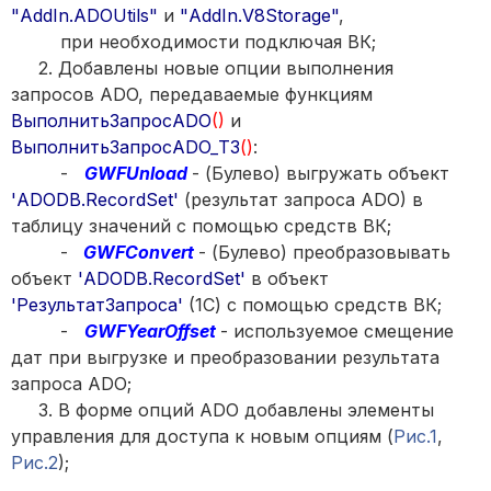
"AddIn.ADOUtils"
и
"AddIn.V8Storage"
,
при необходимости подключая ВК;
2. Добавлены новые опции выполнения
запросов ADO, передаваемые функциям
ВыполнитьЗапросADO
()
и
ВыполнитьЗапросADO_ТЗ
()
:
-
GWFUnload
- (Булево) выгружать объект
'ADODB.RecordSet'
(результат запроса ADO) в
таблицу значений с помощью средств ВК;
-
GWFConvert
- (Булево) преобразовывать
объект
'ADODB.RecordSet'
в объект
'РезультатЗапроса'
(1С) с помощью средств ВК;
-
GWFYearOffset
- используемое смещение
дат при выгрузке и преобразовании результата
запроса ADO;
3. В форме опций ADO добавлены элементы
управления для доступа к новым опциям (
Рис.1
,
Рис.2
);