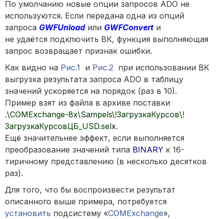
По умолчанию новые опции запросов ADO не
используются. Если передана одна из опций
запроса
GWFUnload
или
GWFConvert
и
не удаётся подключить ВК, функция выполняющая
запрос возвращает признак ошибки.
Как видно на
Рис.1
и
Рис.2
при использовании ВК
выгрузка результата запроса ADO в таблицу
значений ускоряется на порядок (раз в 10).
Пример взят из файла в архиве поставки
.\COMExchange-8x\Sampels\!ЗагрузкаКурсов\!
ЗагрузкаКурсовЦБ_USD.selx
.
Ещё значительнее эффект, если выполняется
преобразование значений типа
BINARY
к 16-
тиричному представлению (в несколько десятков
раз).
Для того, что бы воспроизвести результат
описанного выше примера, потребуется
установить
подсистему «
COMExchange
»,