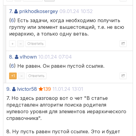
7.
prikhodkosergey
09.01.24 10:52
(
6
) Есть задачи, когда необходимо получить
группу или элемент вышестоящий, т.е. не всю
иерархию, а только одну ветвь.
+
–
Ответить
8.
vlhown
10.01.24 07:04
(
6
) Не равен. Он равен пустой ссылке.
+
1
–
Ответить
9.
lvictor58
139
11.01.24 13:01
7. Но здесь разговор вот о чет "В статье
представлен алгоритм поиска родителя
нулевого уровня для элементов иерархического
справочника".
8. Ну пусть равен пустой ссылке. Это и будет