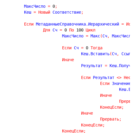
	МаксЧисло 
=
0
;
	Кеш 
=
Новый
 Соответствие
;
Если
 МетаданныеСправочника.Иерархический 
=
Ис
Для
 Сч 
=
0
По
100
Цикл
			МаксЧисло 
=
 Макс
(
Сч
,
 МаксЧисл
Если
 Сч 
=
0
Тогда
				Кеш.Вставить
(
Сч
,
 Ссыл
Иначе
				Результат 
=
 Кеш.Получ
Если
 Результат 
<
>
Нео
Если
 Значение
						Ке
Иначе
Прерв
КонецЕсли
;
Иначе
Прервать
;
КонецЕсли
;
КонецЕсли
;