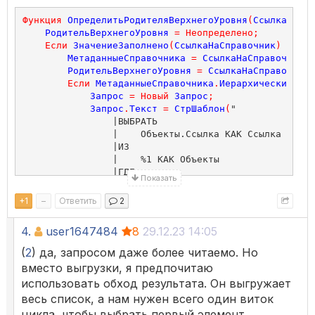
Функция
ОпределитьРодителяВерхнегоУровня
(
СсылкаНаСпр
РодительВерхнегоУровня
=
Неопределено
;
Если
ЗначениеЗаполнено
(
СсылкаНаСправочник
)
Тогда
МетаданныеСправочника
=
СсылкаНаСправочник
.
М
РодительВерхнегоУровня
=
СсылкаНаСправочник
;
Если
МетаданныеСправочника
.
Иерархический
=
И
Запрос
=
Новый
Запрос
;
Запрос
.
Текст
=
СтрШаблон
(
"

                |ВЫБРАТЬ

                |    Объекты.Ссылка КАК Ссылка

                |ИЗ

                |    %1 КАК Объекты

                |ГДЕ

Показать
                |    Объекты.Ссылка = &Ссылка

                |ИТОГИ ПО

+
1
–
Ответить
2
                |    Ссылка ТОЛЬКО ИЕРАРХИЯ

                |"
,
МетаданныеСправочника
.
ПолноеИмя
(
4.
user1647484
8
29.12.23 14:05
Запрос
.
УстановитьПараметр
(
"Ссылка"
,
Ссыл
РодительВерхнегоУровня
=
Запрос
.
Выполнит
(
2
) да, запросом даже более читаемо. Но
ОбходРезультатаЗапроса
.
Прямой
)[
0
].
Сс
вместо выгрузки, я предпочитаю
КонецЕсли
;
использовать обход результата. Он выгружает
КонецЕсли
;
весь список, а нам нужен всего один виток
Возврат
РодительВерхнегоУровня
;
КонецФункции
цикла, чтобы выбрать первый элемент.