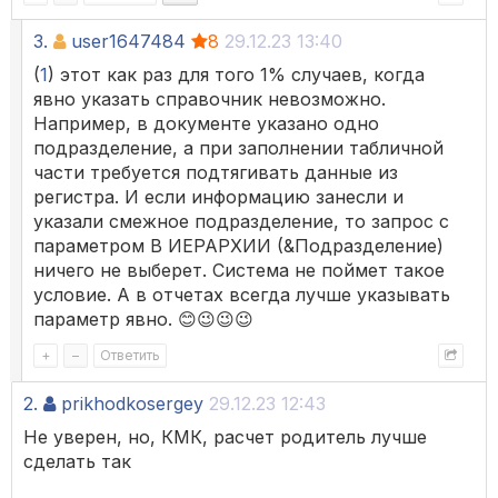
3.
user1647484
8
29.12.23 13:40
(
1
) этот как раз для того 1% случаев, когда
явно указать справочник невозможно.
Например, в документе указано одно
подразделение, а при заполнении табличной
части требуется подтягивать данные из
регистра. И если информацию занесли и
указали смежное подразделение, то запрос с
параметром В ИЕРАРХИИ (&Подразделение)
ничего не выберет. Система не поймет такое
условие. А в отчетах всегда лучше указывать
параметр явно. 😊😉😉😉
+
–
Ответить
2.
prikhodkosergey
29.12.23 12:43
Не уверен, но, КМК, расчет родитель лучше
сделать так