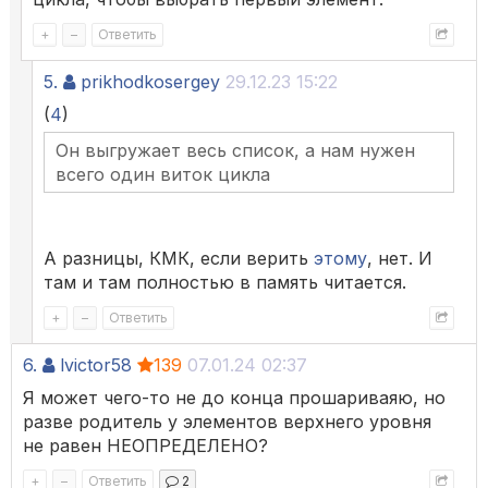
+
–
Ответить
5.
prikhodkosergey
29.12.23 15:22
(
4
)
Он выгружает весь список, а нам нужен
всего один виток цикла
А разницы, КМК, если верить
этому
, нет. И
там и там полностью в память читается.
+
–
Ответить
6.
lvictor58
139
07.01.24 02:37
Я может чего-то не до конца прошариваяю, но
разве родитель у элементов верхнего уровня
не равен НЕОПРЕДЕЛЕНО?
+
–
Ответить
2