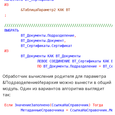
ИЗ
&ТаблицаПараметр2 КАК ВТ
;
/////////////////////////////////////////////////////
ВЫБРАТЬ

	ВТ_Документы.Подразделение
,
	ВТ_Документы.Документ
,
ИЗ
	ВТ_Документы КАК ВТ_Документы

		ЛЕВОЕ СОЕДИНЕНИЕ ВТ_Сертификаты КАК ВТ_Сертификаты

ПО
 ВТ_Документы.Подразделение 
=
 ВТ_Се
Обработчик вычисления родителя для параметра
&ПодразделениеИерархия можно вынести в общий
модуль. Один из вариантов алгоритма выглядит
так:
Если
 ЗначениеЗаполнено
(
СсылкаНаСправочник
)
Тогда
	МетаданныеСправочника 
=
 СсылкаНаСправочник.Ме