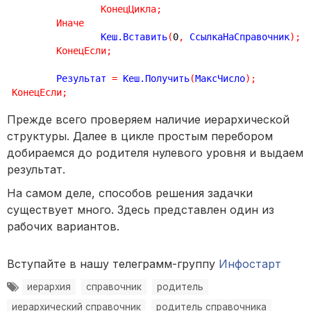
КонецЦикла
;
Иначе
		Кеш.Вставить
(
0
,
 СсылкаНаСправочник
)
;
КонецЕсли
;
	Результат 
=
 Кеш.Получить
(
МаксЧисло
)
;
КонецЕсли
;
Прежде всего проверяем наличие иерархической
структуры. Далее в цикле простым перебором
добираемся до родителя нулевого уровня и выдаем
результат.
На самом деле, способов решения задачки
существует много. Здесь представлен один из
рабочих вариантов.
Вступайте в нашу телеграмм-группу
Инфостарт
иерархия
справочник
родитель
иерархический справочник
родитель справочника