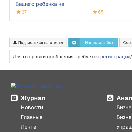
Вашего ребенка на
предмет: умножения,
27
65
деления, сложения и
вычитания.
Подписаться на ответы
Инфостарт бот
Сор
Для отправки сообщения требуется
регистрация
/
Журнал
Анал
Новости
Бизне
Главные
Бизне
Лента
Управ