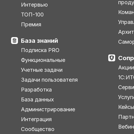
прод
Интервью
Кома
ТОП-100
Управ
Премия
Архит
База знаний
Самор
Подписка PRO
Сопр
Функциональные
Акции
Учетные задачи
1С:ИТ
Задачи пользователя
Серв
Разработка
Услуг
База данных
Кейс
Администрирование
Парт
Интеграция
Веби
Сообщество