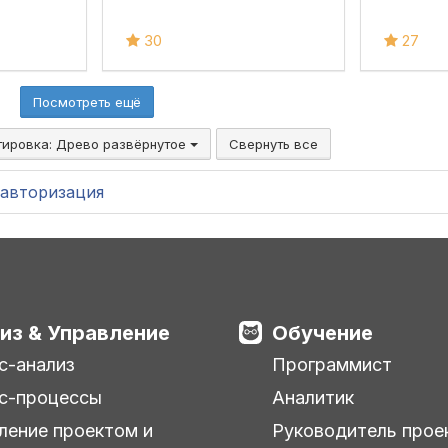
30
27
Посмотреть ещё
тировка:
Древо развёрнутое
Свернуть все
авторизация
из & Управление
Обучение
с-анализ
Программист
с-процессы
Аналитик
ление проектом и
Руководитель прое