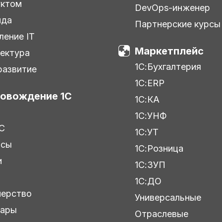
уктом
DevOps-инженер
нда
Партнерские курсы
ление IT
Маркетплейс
ектура
1С:Бухгалтерия
азвитие
1С:ERP
овождение 1С
1С:КА
1С:УНФ
С
1С:УТ
исы
1С:Розница
и
1С:ЗУП
ы
1С:ДО
нерство
Универсальные
нары
Отраслевые