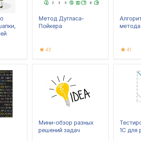
по
Метод Дугласа-
Алгори
шапки,
Пойкера
метода
тей
43
41
С
Мини-обзор разных
Тестир
решений задач
1С для