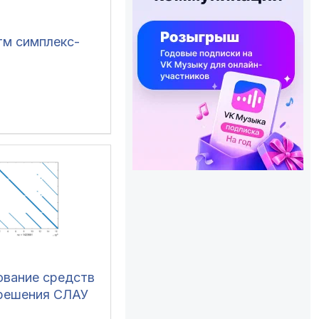
тм симплекс-
ование средств
 решения СЛАУ