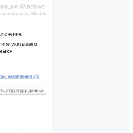
ключения.
типе указываем
нных»
.