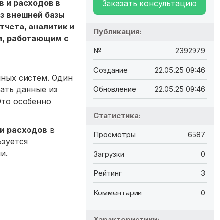
 и расходов в
Заказать консультацию
з внешней базы
тчета, аналитик и
Публикация:
м, работающим с
№
2392979
Создание
22.05.25 09:46
нных систем. Один
чать данные из
Обновление
22.05.25 09:46
Это особенно
Статистика:
и расходов
в
Просмотры
6587
ьзуется
и.
Загрузки
0
Рейтинг
3
Комментарии
0
Характеристики: