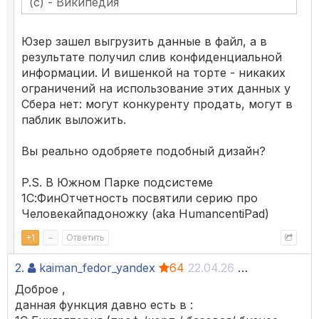
(с) - Википедия
Юзер зашел выгрузить данные в файл, а в
результате получил слив конфиденциальной
информации. И вишенкой на торте - никаких
ограничений на использование этих данных у
Сбера нет: могут конкуренту продать, могут в
паблик выложить.
Вы реально одобряете подобный дизайн?
P.S. В Южном Парке подсистеме
1С:ФинОтчетность посвятили серию про
Человекайпадоножку (aka HumancentiPad)
+
1
–
Ответить
2.
kaiman_fedor_yandex
64
22.04.26 09:04
Доброе ,
данная функция давно есть в :