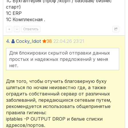
1С Бухгалтерия (проф /корп / базовая/ бизнес
старт)
1C ERP
1C Комплексная .
+
–
Ответить
4.
Cocky_Idiot
38
22.04.26 23:21
Для блокировки скрытой отправки данных
простых и надежных предложений у меня
нет.
Для того, чтобы отучить благоверную буху
шляться по ночам неизвестно где, а также
оградить собственный сервер от различных
заболеваний, передающихся сетевым путем,
рекомендуется использовать общепринятые
правила гигиены:
iptables -P OUTPUT DROP и белые списки
адресов/портов.