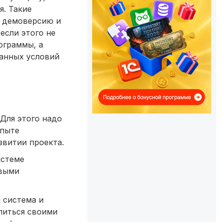
. Такие
, демоверсию и
если этого не
ограммы, а
санных условий
 Для этого надо
опыте
звитии проекта.
истеме
овыми
 система и
елиться своими