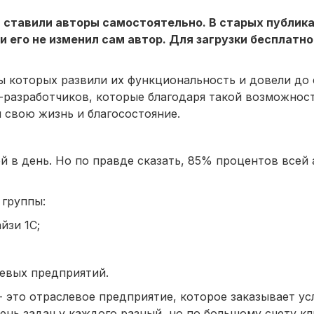
м ставили авторы самостоятельно. В старых публик
и его не изменил сам автор. Для загрузки бесплатно
ы которых развили их функциональность и довели до 
в-разработчиков, которые благодаря такой возможнос
 свою жизнь и благосостояние.
й в день. Но по правде сказать, 85% процентов всей
 группы:
йзи 1С;
евых предприятий.
- это отраслевое предприятие, которое заказывает ус
ень задач у каждого разный, но по большому счету к