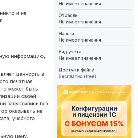
Не имеет значения
никто и не
Отрасль
:
Не имеет значения
Налоги
Не имеет значения
Вид учета
зную информацию,
Не имеет значения
Доступ к файлу
авляет ценность в
Бесплатно (free)
сто печатная
это может быть
лизации своей
ни запустились без
тор оказывать не
ката, учебного
льную цену,