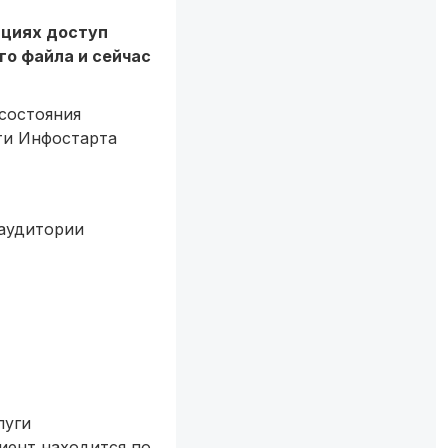
ациях доступ
го файла и сейчас
состояния
ти Инфостарта
 аудитории
луги
лиент находится по