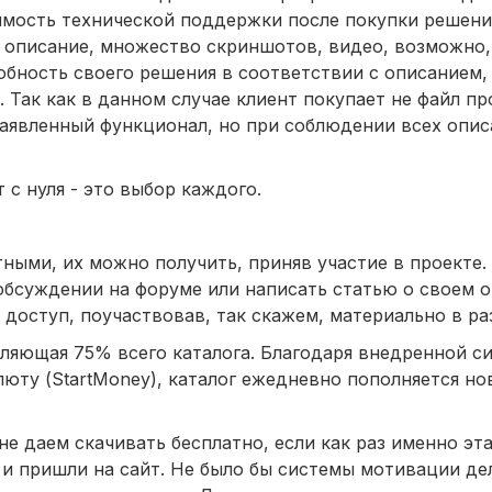
мость технической поддержки после покупки решения
е описание, множество скриншотов, видео, возможно
бность своего решения в соответствии с описанием, 
 Так как в данном случае клиент покупает не файл пр
заявленный функционал, но при соблюдении всех опи
 с нуля - это выбор каждого.
ными, их можно получить, приняв участие в проекте.
обсуждении на форуме или написать статью о своем 
доступ, поучаствовав, так скажем, материально в ра
авляющая 75% всего каталога. Благодаря внедренной с
юту (StartMoney), каталог ежедневно пополняется н
е даем скачивать бесплатно, если как раз именно эта
и и пришли на сайт. Не было бы системы мотивации д