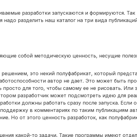
чиваемые разработки запускаются и формируются. Так 
я надо разделить наш каталог на три вида публикаций
яющие собой методическую ценность, несущие поле
м решением, это некий полуфабрикат, который предст
аботоспособности автор не дает. Это может быть про
просто для того, чтобы самому ее не рисовать. Или 
котором разработчик может подсмотреть идею для реа
работки должны работать сразу после запуска. Если о
ю поддержку в комментариях по таким публикациям ав
ние. Но от этого ценность разработок, как полуфабри
шения какой-то задачи. Такие программы имеют отде