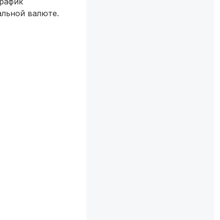
график
альной валюте.