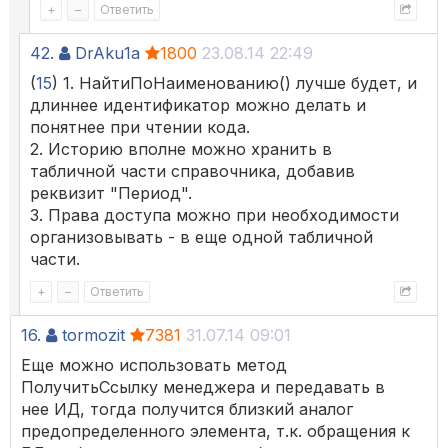
+
–
Ответить
42.
DrAku1a
1800
23.08.14 22:49
(
15
) 1. НайтиПоНаименованию() лучше будет, и
длиннее идентификатор можно делать и
понятнее при чтении кода.
2. Историю вполне можно хранить в
табличной части справочника, добавив
реквизит "Период".
3. Права доступа можно при необходимости
организовывать - в еще одной табличной
части.
+
–
Ответить
16.
tormozit
7381
31.07.14 09:01
Еще можно использовать метод
ПолучитьСсылку менеджера и передавать в
нее ИД, тогда получится близкий аналог
предопределенного элемента, т.к. обращения к