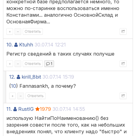
конкретной базе предполагается немного, то
можно по-старинке воспользоваться именно
Константами... аналогично ОсновнойСклад и
ОсновнаяФирма...
+
–
Ответить
10.
Ktuhh
30.07.14 12:21
Регистр сведений в таких случаях получше
+
–
Ответить
1
12.
kirill_8bit
30.07.14 15:19
(
10
) Fannasankh, а почему?
+
–
Ответить
11.
RustIG
1979
30.07.14 14:55
использую НайтиПоНаименованию() без
зазрения совести после того, как на небольших
внедрениях понял, что клиенту надо "быстро" и