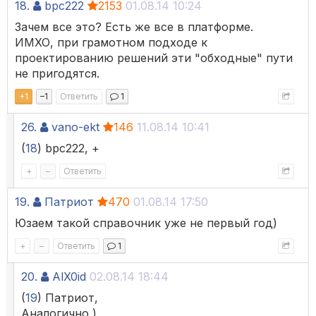
18.
bpc222
2153
01.08.14 10:24
Зачем все это? Есть же все в платформе.
ИМХО, при грамотном подходе к
проектированию решений эти "обходные" пути
не пригодятся.
+
1
–
1
Ответить
1
26.
vano-ekt
146
11.08.14 10:41
(
18
) bpc222, +
+
–
Ответить
19.
Патриот
470
01.08.14 17:50
Юзаем такой справочник уже не первый год)
+
–
Ответить
1
20.
AlX0id
02.08.14 18:44
(
19
) Патриот,
Аналогично )