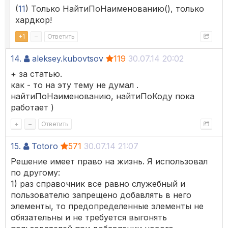
(
11
) Только НайтиПоНаименованию(), только
хардкор!
+
1
–
Ответить
14.
aleksey.kubovtsov
119
30.07.14 20:02
+ за статью.
как - то на эту тему не думал .
найтиПоНаименованию, найтиПоКоду пока
работает )
+
–
Ответить
15.
Totoro
571
30.07.14 21:07
Решение имеет право на жизнь. Я использовал
по другому:
1) раз справочник все равно служебный и
пользователю запрещено добавлять в него
элементы, то предопределенные элементы не
обязательны и не требуется выгонять