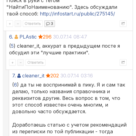
Поиск в руки с тегом
"НайтиПоНаименованию". Здесь обсуждали
твой способ:
http://infostart.ru/public/275145/
+
–
Ответить
3
6.
PLAstic
296
30.07.14 08:47
(
5
) cleaner_it, аккурат в предыдущем посте я
обсудил эти "лучшие практики".
+
–
Ответить
7.
cleaner_it
202
30.07.14 03:16
(
6
) да ты не воспринимай в пику. Я и сам так
делаю, только названия справочника и
реквизитов другие. Весь вопрос в том, что
этот способ известен очень многим, и
довольно часто обсуждается.
Доработаешь статью с учетом рекомендаций
из переписки по той публикации - тогда