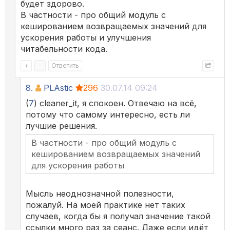
будет здорово.
В частности - про общий модуль с
кешированием возвращаемых значений для
ускорения работы и улучшения
читабельности кода.
+
–
Ответить
8.
PLAstic
296
30.07.14 09:24
(
7
) cleaner_it, я спокоен. Отвечаю на всё,
потому что самому интересно, есть ли
лучшие решения.
В частности - про общий модуль с
кешированием возвращаемых значений
для ускорения работы
Мысль неоднозначной полезности,
пожалуй. На моей практике нет таких
случаев, когда бы я получал значение такой
ссылки много раз за сеанс. Даже если идёт