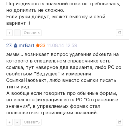
Периодичность значений пока не требовалась,
но допилить не сложно.
Если руки дойдут, может выложу и свой
вариант :)
+
–
Ответить
27.
mrBart
33
11.08.14 12:59
эммм... возникает вопрос удаления обхекта на
которого в специальном справочнике есть
ссылка, тут наверное два варианта, либо РС со
свойством "Ведущее" и измерения
СсылкаНаобъект, либо вместо ссылки писать
тип и уид.
А вообще если говорить про обычные формы,
во всех конфигурациях есть РС "Сохраненные
значения", в управляемых формах стал
пользоваться хранилищами значений.
+
–
Ответить