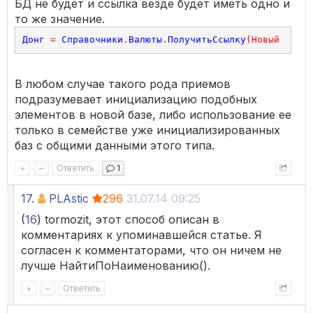
БД не будет и ссылка везде будет иметь одно и
то же значение.
Донг
=
Справочники
.
Валюты
.
ПолучитьСсылку
(
Новый
Уника
В любом случае такого рода приемов
подразумевает инициализацию подобных
элементов в новой базе, либо использование ее
только в семействе уже инициализированных
баз с общими данными этого типа.
+
–
Ответить
1
17.
PLAstic
296
31.07.14 09:25
(
16
) tormozit, этот способ описан в
комментариях к упоминавшейся статье. Я
согласен к комментаторами, что он ничем не
лучше НайтиПоНаименованию().
+
–
Ответить