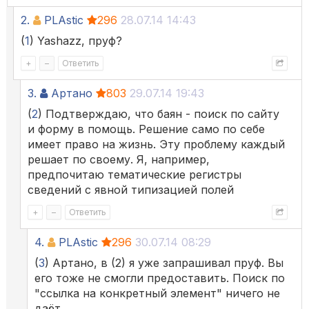
2.
PLAstic
296
28.07.14 14:43
(
1
) Yashazz, пруф?
+
–
Ответить
3.
Артано
803
29.07.14 19:43
(
2
) Подтверждаю, что баян - поиск по сайту
и форму в помощь. Решение само по себе
имеет право на жизнь. Эту проблему каждый
решает по своему. Я, например,
предпочитаю тематические регистры
сведений с явной типизацией полей
+
–
Ответить
4.
PLAstic
296
30.07.14 08:29
(
3
) Артано, в (2) я уже запрашивал пруф. Вы
его тоже не смогли предоставить. Поиск по
"ссылка на конкретный элемент" ничего не
даёт.