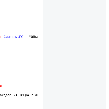
+
 Символы.ПС 
+
"Объединить Все Выбрать"
)
;
а
каУдаления ТОГДА 2 ИНАЧЕ 1 КОНЕЦ КОНЕЦ КАК Иконка"
;