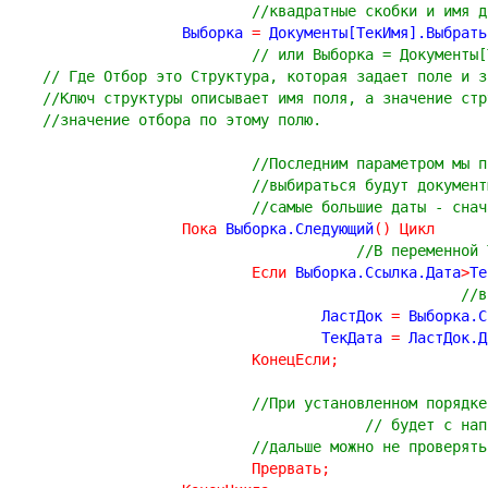
//квадратные скобки и имя д
		Выборка 
=
 Документы[ТекИмя].Выбрать
// или Выборка = Документы[
// Где Отбор это Структура, которая задает поле и з
//Ключ структуры описывает имя поля, а значение стр
//значение отбора по этому полю.
//Последним параметром мы п
//выбираться будут документ
//самые большие даты - снач
Пока
 Выборка.Следующий
(
)
Цикл
//В переменной 
Если
 Выборка.Ссылка.Дата
>
Те
//в
				ЛастДок 
=
 Выборка.С
				ТекДата 
=
 ЛастДок.Д
КонецЕсли
;
//При установленном порядке
// будет с нап
//дальше можно не проверять
Прервать
;