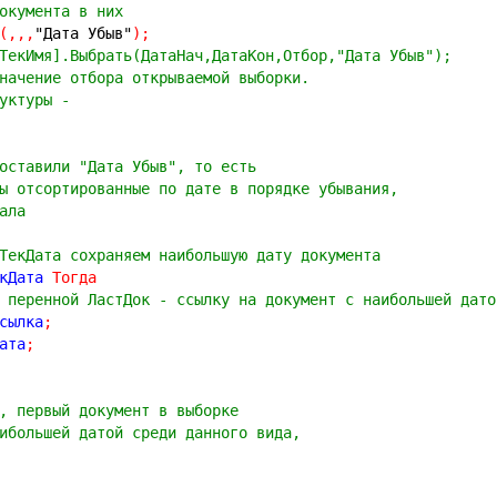
окумента в них
(
,
,
,
"Дата Убыв"
)
;
ТекИмя].Выбрать(ДатаНач,ДатаКон,Отбор,"Дата Убыв"); 
начение отбора открываемой выборки. 
уктуры - 
оставили "Дата Убыв", то есть
ы отсортированные по дате в порядке убывания, 
ала
ТекДата сохраняем наибольшую дату документа
кДата 
Тогда
 перенной ЛастДок - ссылку на документ с наибольшей дато
сылка
;
ата
;
, первый документ в выборке
ибольшей датой среди данного вида,