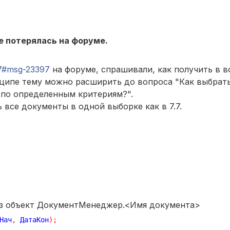
е потерялась на форуме.
97#msg-23397
на форуме, спрашивали, как получить в в
нципе тему можно расширить до вопроса "Как выбрат
 по определенным критериям?".
все документы в одной выборке как в 7.7.
ез объект ДокументМенеджер.<Имя документа>
Нач
,
 ДатаКон
)
;