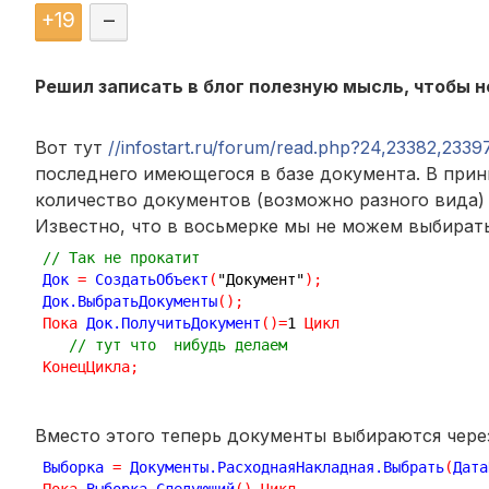
+
19
–
Решил записать в блог полезную мысль, чтобы н
Вот тут
//infostart.ru/forum/read.php?24,23382,233
последнего имеющегося в базе документа. В при
количество документов (возможно разного вида)
Известно, что в восьмерке мы не можем выбирать 
// Так не прокатит 
Док 
=
 СоздатьОбъект
(
"Документ"
)
;
Док.ВыбратьДокументы
(
)
;
Пока
 Док.ПолучитьДокумент
(
)
=
1
Цикл
// тут что  нибудь делаем
КонецЦикла
;
Вместо этого теперь документы выбираются чер
Выборка 
=
 Документы.РасходнаяНакладная.Выбрать
(
Дата