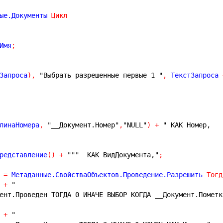
ые.Документы 
Цикл
Имя
;
Запроса
)
,
"Выбрать разрешенные первые 1 "
,
 ТекстЗапроса 
линаНомера
,
"__Документ.Номер"
,
"NULL"
)
+
" КАК Номер,
редставление
(
)
+
"""  КАК ВидДокумента,"
;
 
=
 Метаданные.СвойстваОбъектов.Проведение.Разрешить 
Тогд
 
+
"
умент.Проведен ТОГДА 0 ИНАЧЕ ВЫБОР КОГДА __Документ.Помет
 
+
"