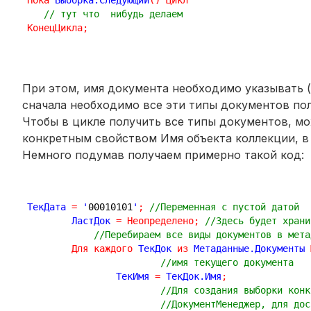
Пока
 Выборка.Следующий
(
)
Цикл
// тут что  нибудь делаем
КонецЦикла
;
При этом, имя документа необходимо указывать (
сначала необходимо все эти типы документов пол
Чтобы в цикле получить все типы документов, м
конкретным свойством Имя объекта коллекции, в 
Немного подумав получаем примерно такой код:
ТекДата 
=
 '
00010101
'
;
//Переменная с пустой датой
	ЛастДок 
=
Неопределено
;
//Здесь будет храни
//Перебираем все виды документов в мета
Для
каждого
 ТекДок 
из
 Метаданные.Документы 
//имя текущего документа
		ТекИмя 
=
 ТекДок.Имя
;
//Для создания выборки конк
//ДокументМенеджер, для дос