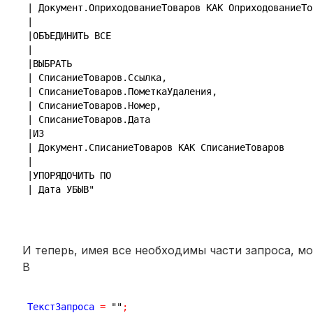
| Документ.ОприходованиеТоваров КАК ОприходованиеТо
|
|ОБЪЕДИНИТЬ ВСЕ
|
|ВЫБРАТЬ
| СписаниеТоваров.Ссылка,
| СписаниеТоваров.ПометкаУдаления,
| СписаниеТоваров.Номер,
| СписаниеТоваров.Дата
|ИЗ
| Документ.СписаниеТоваров КАК СписаниеТоваров
|
|УПОРЯДОЧИТЬ ПО
| Дата УБЫВ"
И теперь, имея все необходимы части запроса, 
В
ТекстЗапроса 
=
""
;