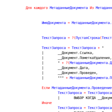
Для
каждого
 МетаданныеДокумента 
Из
 Метаданн
		ИмяДокумента 
=
 МетаданныеДокумента.
		ТекстЗапроса 
=
?
(
ПустаяСтрока
(
Текст
		ТекстЗапроса 
=
 ТекстЗапроса 
+
"
|	__Документ.Ссылка,
|	__Документ.ПометкаУдаления,
|	"
+
?
(
МетаданныеДокумента.Д
|	__Документ.Дата,
|	__Документ.Проведен,
|	"""
+
 МетаданныеДокумента.П
Если
 МетаданныеДокумента.Проведение
			ТекстЗапроса 
=
 ТекстЗапроса
|	ВЫБОР КОГДА __Док
Иначе
			ТекстЗапроса 
=
 ТекстЗапроса