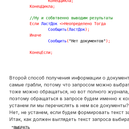
КонецЦикла
;
КонецЦикла
;
//Ну и собвтвенно выводим результаты
Если
 ЛастДок 
<
>
Неопределено
Тогда
		Сообщить
(
ЛастДок
)
;
Иначе
		Сообщить
(
"Нет документов"
)
;
КонецЕсли
;
Второй способ получения информации о документа
самые грабли, потому что запросом можно выбрат
тоже можно обращаться, но вот полного журнала, 
поэтому обращаться в запросе будем именно к ко
устанем ли мы перечислять в нем все документы?
Нет, не устанем, если будем формировать текст 
Итак, как должен выглядеть текст запроса выби
"ВЫБРАТЬ