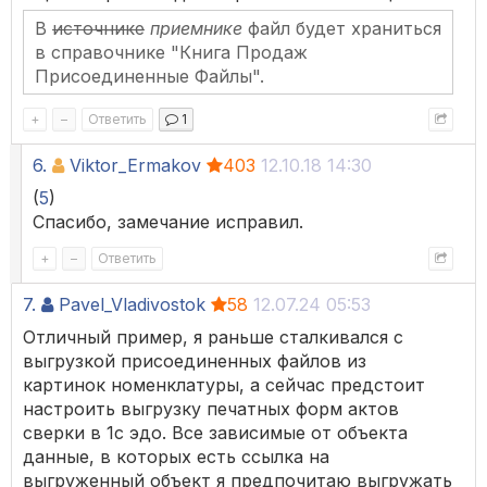
В
источнике
приемнике
файл будет храниться
в справочнике "Книга Продаж
Присоединенные Файлы".
+
–
Ответить
1
6.
Viktor_Ermakov
403
12.10.18 14:30
(
5
)
Спасибо, замечание исправил.
+
–
Ответить
7.
Pavel_Vladivostok
58
12.07.24 05:53
Отличный пример, я раньше сталкивался с
выгрузкой присоединенных файлов из
картинок номенклатуры, а сейчас предстоит
настроить выгрузку печатных форм актов
сверки в 1с эдо. Все зависимые от объекта
данные, в которых есть ссылка на
выгруженный объект я предпочитаю выгружать