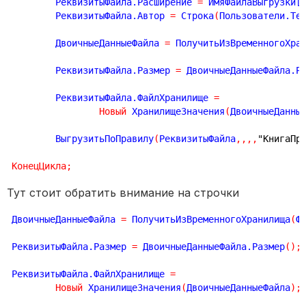
	РеквизитыФайла.Расширение 
=
 ИмяФайлаВыгрузки[
	РеквизитыФайла.Автор 
=
 Строка
(
Пользователи.Те
	ДвоичныеДанныеФайла 
=
 ПолучитьИзВременногоХра
	РеквизитыФайла.Размер 
=
 ДвоичныеДанныеФайла.Р
	РеквизитыФайла.ФайлХранилище 
=
Новый
 ХранилищеЗначения
(
ДвоичныеДанны
	ВыгрузитьПоПравилу
(
РеквизитыФайла
,
,
,
,
"КнигаПр
КонецЦикла
;
Тут стоит обратить внимание на строчки
ДвоичныеДанныеФайла 
=
 ПолучитьИзВременногоХранилища
(
Ф
РеквизитыФайла.Размер 
=
 ДвоичныеДанныеФайла.Размер
(
)
;
РеквизитыФайла.ФайлХранилище 
=
Новый
 ХранилищеЗначения
(
ДвоичныеДанныеФайла
)
;