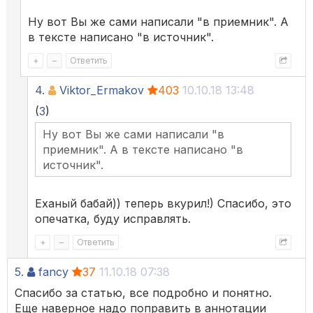
Ну вот Вы же сами написали "в приемник". А
в тексте написано "в источник".
+
–
Ответить
4.
Viktor_Ermakov
403
10.10.18 13:48
(
3
)
Ну вот Вы же сами написали "в
приемник". А в тексте написано "в
источник".
Еханый бабай)) теперь вкурил!) Спасибо, это
опечатка, буду исправлять.
+
–
Ответить
5.
fancy
37
11.10.18 07:38
Спасибо за статью, все подробно и понятно.
Еще наверное надо поправить в аннотации