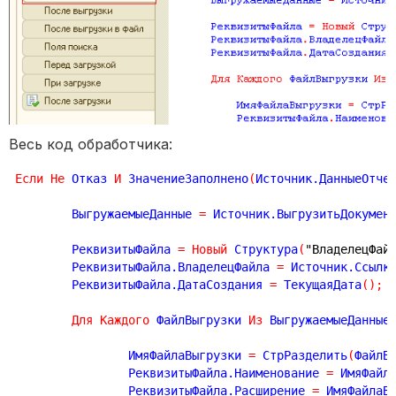
Весь код обработчика:
Если
Не
 Отказ 
И
 ЗначениеЗаполнено
(
Источник.ДанныеОтче
	ВыгружаемыеДанные 
=
 Источник.ВыгрузитьДокумен
	РеквизитыФайла 
=
Новый
 Структура
(
"ВладелецФай
	РеквизитыФайла.ВладелецФайла 
=
 Источник.Ссылк
	РеквизитыФайла.ДатаСоздания 
=
 ТекущаяДата
(
)
;
Для
Каждого
 ФайлВыгрузки 
Из
 ВыгружаемыеДанные
		ИмяФайлаВыгрузки 
=
 СтрРазделить
(
ФайлВ
		РеквизитыФайла.Наименование 
=
 ИмяФайл
		РеквизитыФайла.Расширение 
=
 ИмяФайлаВ