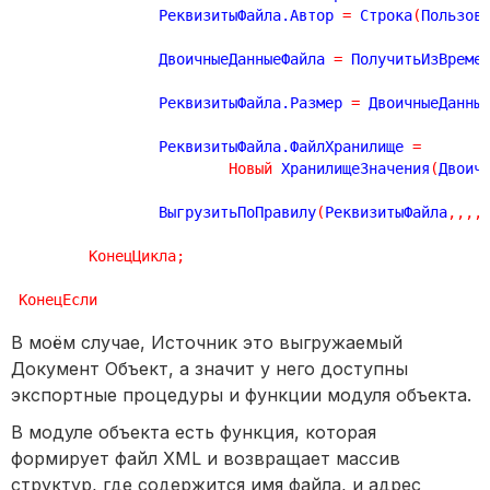
		РеквизитыФайла.Автор 
=
 Строка
(
Пользов
		ДвоичныеДанныеФайла 
=
 ПолучитьИзВреме
		РеквизитыФайла.Размер 
=
 ДвоичныеДанны
		РеквизитыФайла.ФайлХранилище 
=
Новый
 ХранилищеЗначения
(
Двоич
		ВыгрузитьПоПравилу
(
РеквизитыФайла
,
,
,
,
КонецЦикла
;
КонецЕсли
В моём случае, Источник это выгружаемый
Документ Объект, а значит у него доступны
экспортные процедуры и функции модуля объекта.
В модуле объекта есть функция, которая
формирует файл XML и возвращает массив
структур, где содержится имя файла, и адрес