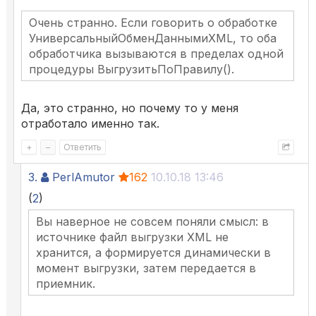
Очень странно. Если говорить о обработке
УниверсальныйОбменДаннымиXML, то оба
обработчика вызываются в пределах одной
процедуры ВыгрузитьПоПравилу().
Да, это странно, но почему то у меня
отработало именно так.
+
–
Ответить
3.
PerlAmutor
162
10.10.18 13:46
(
2
)
Вы наверное не совсем поняли смысл: в
источнике файл выгрузки XML не
хранится, а формируется динамически в
момент выгрузки, затем передается в
приемник.