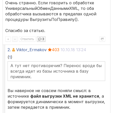
Очень странно. Если говорить о обработке
УниверсальныйОбменДаннымиXML, то оба
обработчика вызываются в пределах одной
процедуры ВыгрузитьПоПравилу().
Спасибо за статью.
+
–
Ответить
3
2.
Viktor_Ermakov
403
10.10.18 13:24
(
1
)
А тут нет противоречия? Перенос вроде бы
всегда идет из базы источника в базу
приемник.
Вы наверное не совсем поняли смысл: в
источнике
файл выгрузки XML не хранится
, а
формируется динамически в момент выгрузки,
затем передается в приемник.