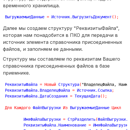
временного хранилища.
ВыгружаемыеДанные 
=
 Источник.ВыгрузитьДокумент
(
)
;
Далее мы создаем структуру "РеквизитыФайла",
которая нам понадобится в ПКО для передачи в
источник элемента справочника присоединенных
файлов, и заполняем ее данными.
Структуру мы составляем по реквизитам Вашего
справочника присоединенных файлов в базе
приемнике.
РеквизитыФайла 
=
Новый
 Структура
(
"ВладелецФайла, Наим
РеквизитыФайла.ВладелецФайла 
=
 Источник.Ссылка
;
РеквизитыФайла.ДатаСоздания 
=
 ТекущаяДата
(
)
;
Для
Каждого
 ФайлВыгрузки 
Из
 ВыгружаемыеДанные 
Цикл
	ИмяФайлаВыгрузки 
=
 СтрРазделить
(
ФайлВыгрузки.
	РеквизитыФайла.Наименование 
=
 ИмяФайлаВыгрузк