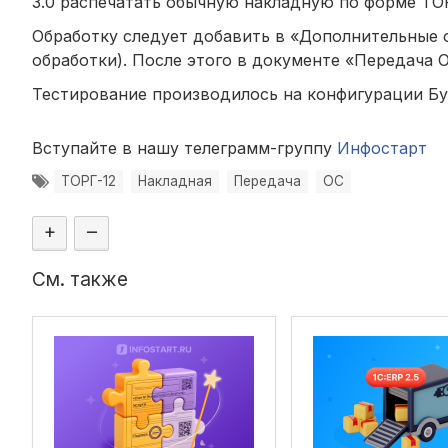
3.0 распечатать обычную накладную по форме ТОР
Обработку следует добавить в «Дополнительные 
обработки). После этого в документе «Передача О
Тестирование производилось на конфигурации Бухг
Вступайте в нашу телеграмм-группу
Инфостарт
ТОРГ-12
Накладная
Передача
ОС
+
–
См. также