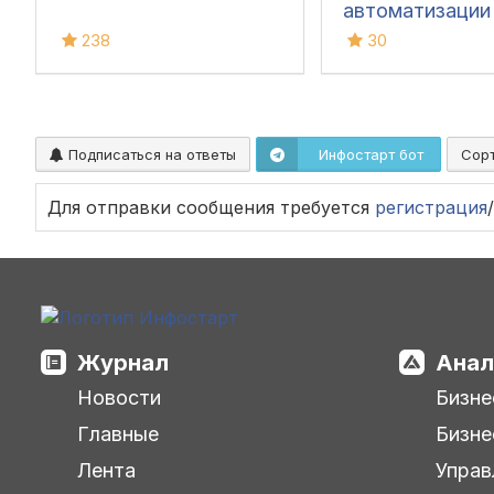
автоматизации
путевых листов
238
30
Подписаться на ответы
Инфостарт бот
Сор
Для отправки сообщения требуется
регистрация
/
Журнал
Анал
Новости
Бизне
Главные
Бизне
Лента
Управ