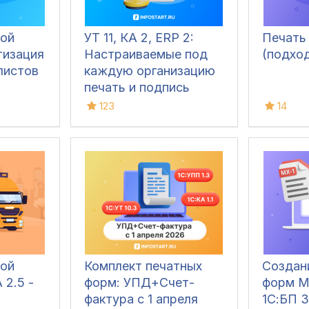
ой
УТ 11, КА 2, ERP 2:
Печать
тизация
Настраиваемые под
(подхо
листов
каждую организацию
печать и подпись
ответственных лиц в
123
14
печатных формах
(ТОРГ-12, Счёт-
фактура, УПД, УКД,
Заказ клиента, Акт
сверки, М-15 и др.)
ой
Комплект печатных
Создан
 2.5 -
форм: УПД+Счет-
форм М
фактура с 1 апреля
1С:БП 3