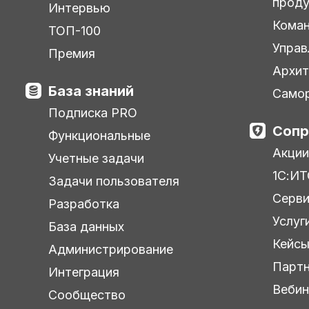
прод
Интервью
Кома
ТОП-100
Управ
Премия
Архит
База знаний
Самор
Подписка PRO
Сопр
Функциональные
Акции
Учетные задачи
1С:ИТ
Задачи пользователя
Серв
Разработка
Услуг
База данных
Кейс
Администрирование
Парт
Интеграция
Веби
Сообщество