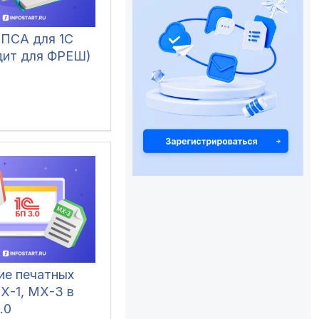
 ПСА для 1С
дит для ФРЕШ)
ие печатных
Х-1, МХ-3 в
.0