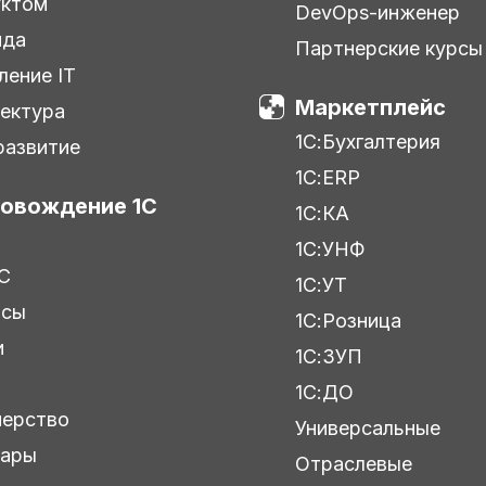
уктом
DevOps-инженер
нда
Партнерские курсы
ление IT
Маркетплейс
ектура
1С:Бухгалтерия
азвитие
1С:ERP
овождение 1С
1С:КА
1С:УНФ
С
1С:УТ
исы
1С:Розница
и
1С:ЗУП
ы
1С:ДО
нерство
Универсальные
нары
Отраслевые