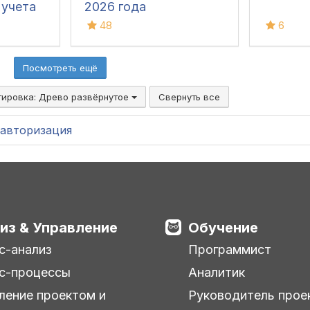
 учета
2026 года
 в 1С
48
6
Посмотреть ещё
тировка:
Древо развёрнутое
Свернуть все
авторизация
из & Управление
Обучение
с-анализ
Программист
с-процессы
Аналитик
ление проектом и
Руководитель прое