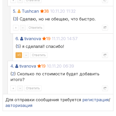
+
–
Ответить
5.
Tushcan
38
10.11.20 11:32
(
3
) Сделаю, но не обещаю, что быстро.
+
–
Ответить
6.
tivanova
19
11.11.20 14:57
(
5
) я сделала!! спасибо!
+
1
–
Ответить
4.
tivanova
19
10.11.20 06:39
(
2
) Сколько по стоимости будет добавить
итого?
+
–
Ответить
Для отправки сообщения требуется
регистрация
/
авторизация