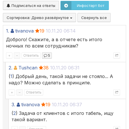
Подписаться на ответы
Инфостарт бот
Сортировка:
Древо развёрнутое
Свернуть все
1.
tivanova
19
10.11.20 06:14
Доброго! Скажите, а в отчете есть итого
ночных по всем сотрудникам?
+
–
Ответить
5
2.
Tushcan
38
10.11.20 06:31
(
1
) Добрый день, такой задачи не стояло... А
надо? Можно сделать в принципе.
+
–
Ответить
3.
tivanova
19
10.11.20 06:37
(
2
) Задача от клиентов с итого табель, ищу
такой вариант.