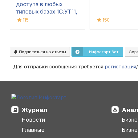
доступа в любых
типовых базах 1С:УТ11,
КА 2, ERP2, Розница
115
150
2/3, УНФ 16/3, БП 3,
ЗУП 3 и подобных (УФ,
Платформа 8.3.14+)
Подписаться на ответы
Инфостарт бот
Сор
Для отправки сообщения требуется
регистрация
/
Журнал
Анал
Новости
Бизне
Главные
Бизне