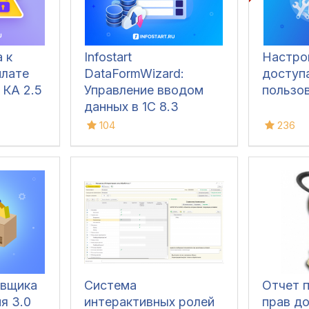
 к
Infostart
Настро
плате
DataFormWizard:
доступ
 КА 2.5
Управление вводом
пользов
данных в 1С 8.3
104
236
овщика
Система
Отчет 
я 3.0
интерактивных ролей
прав д