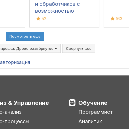
и обработчиков с
возможностью
интерактивной
52
163
настройки и не только
(платформа 8.3.17+,
Посмотреть ещё
расширение) для УТ 11
(все), КА 2, ERP 2,
тировка:
Древо развёрнутое
Свернуть все
Розница 2, УНФ
1.6/3.0, БП 3, ЗУП 3.1
авторизация
из & Управление
Обучение
с-анализ
Программист
с-процессы
Аналитик