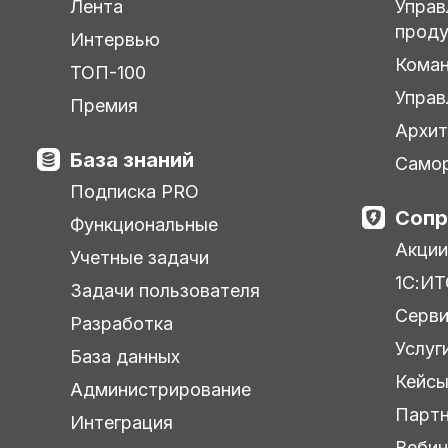
Лента
Управ
прод
Интервью
Кома
ТОП-100
Управ
Премия
Архит
База знаний
Самор
Подписка PRO
Сопр
Функциональные
Акции
Учетные задачи
1С:ИТ
Задачи пользователя
Серв
Разработка
Услуг
База данных
Кейс
Администрирование
Парт
Интеграция
Веби