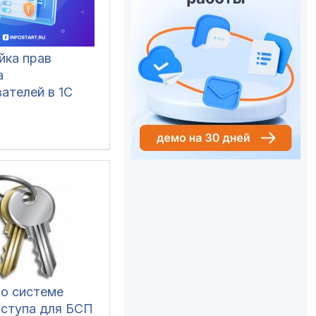
йка прав
а
ателей в 1С
по системе
оступа для БСП