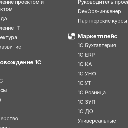
ление проектом и
Руководитель прое
уктом
DevOps-инженер
нда
Партнерские курсы
ление IT
Маркетплейс
ектура
1С:Бухгалтерия
азвитие
1С:ERP
овождение 1С
1С:КА
1С:УНФ
С
1С:УТ
исы
1С:Розница
и
1С:ЗУП
ы
1С:ДО
нерство
Универсальные
нары