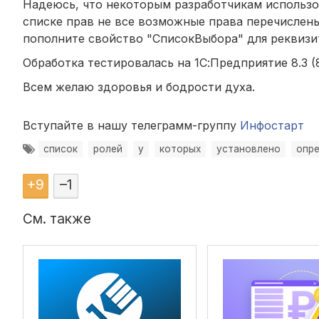
Надеюсь, что некоторым разработчикам использо
списке прав не все возможные права перечислены
пополните свойство "СписокВыбора" для реквизи
Обработка тестировалась на 1С:Предприятие 8.3 (8.3
Всем желаю здоровья и бодрости духа.
Вступайте в нашу телеграмм-группу
Инфостарт
список
ролей
у
которых
установлено
опр
+
9
–
1
См. также