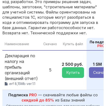
код разработки. Это примеры решения задач,
шаблоны, заготовки, "строительные материалы"
для учетной системы. Файлы ориентированы на
специалистов 1С, которые могут разобраться в
коде и оптимизировать программу для запуска в
базе данных. Гарантии работоспособности нет.
Возврата нет. Технической поддержки нет.
По подп
Наименование
Скачано
Купить файл
PRO
Декларация по
налогу на
2 500 руб.
1 SM
прибыль
5
Купить
Скача
организаций
(внешний отчет)
.erf 8,15Mb ver:1.1
Подписка
PRO
— скачивайте любые файлы со
скидкой до 85%
из Базы знаний
Оформите подписку на компанию для решения рабочих