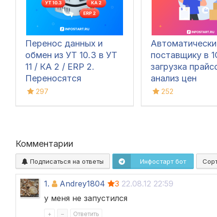
Перенос данных и
Автоматически
обмен из УТ 10.3 в УТ
поставщику в 1
11 / КА 2 / ERP 2.
загрузка прайс
Переносятся
анализ цен
документы,
297
252
справочники и остатки
Комментарии
Подписаться на ответы
Инфостарт бот
Сор
1.
Andrey1804
3
22.08.12 22:59
у меня не запустился
+
–
Ответить