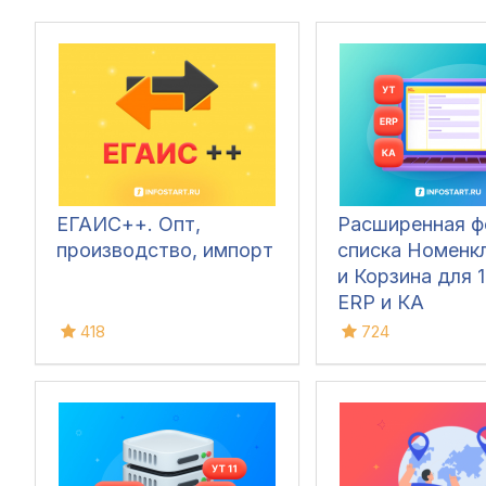
ЕГАИС++. Опт,
Расширенная 
производство, импорт
списка Номенк
и Корзина для 1
ERP и КА
418
724