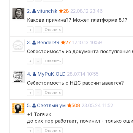
2.
vitunchik
28
22.08.12 23:46
Какова причина?? Может платформа 8.1?
+
–
Ответить
3.
Bender89
27
17.10.13 10:59
Себестоимость из документа поступления 
+
–
Ответить
4.
MyPuK_OLD
28.07.14 10:55
Себестоимость с НДС рассчитывается?
+
–
Ответить
5.
Светлый ум
508
23.05.24 11:52
+1 Топчик
до сих пор работает, починил - только оши
+
–
Ответить