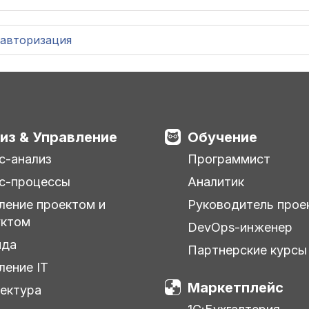
авторизация
из & Управление
Обучение
с-анализ
Программист
с-процессы
Аналитик
ление проектом и
Руководитель прое
уктом
DevOps-инженер
нда
Партнерские курсы
ление IT
Маркетплейс
ектура