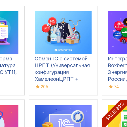
форма
Обмен 1С с системой
Интегра
латура
ЦРПТ (Универсальная
Boxberr
С:УТ11,
конфигурация
Энерги
ХамелеонЦРПТ +
России
маркировка табака,
Grastin
205
74
обуви, одежды,
Линии, К
лекарств, фото,
Яндекс
SALE! 30%
молока,
духов(парфюма),
питьевой воды,
велосипедов и шин)