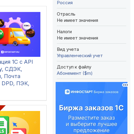
Россия
Отрасль
Не имеет значения
Налоги
Не имеет значения
Вид учета
Управленческий учет
ция 1С с API
Доступ к файлу
y, СДЭК,
Абонемент ($m)
я, Почта
, DPD, ПЭК,
, Деловые
СЕ, Dalli,
Доставка