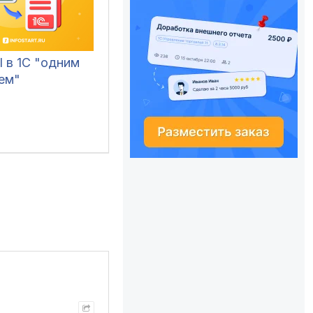
l в 1С "одним
ем"