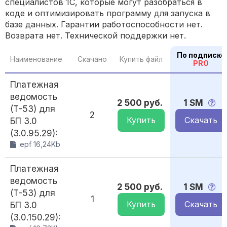
специалистов 1С, которые могут разобраться в
коде и оптимизировать программу для запуска в
базе данных. Гарантии работоспособности нет.
Возврата нет. Технической поддержки нет.
По подписке
Наименование
Скачано
Купить файл
PRO
Платежная
ведомость
2 500 руб.
1 SM
(Т-53) для
2
Купить
Скачать
БП 3.0
(3.0.95.29):
.epf 16,24Kb
Платежная
ведомость
2 500 руб.
1 SM
(Т-53) для
1
Купить
Скачать
БП 3.0
(3.0.150.29):