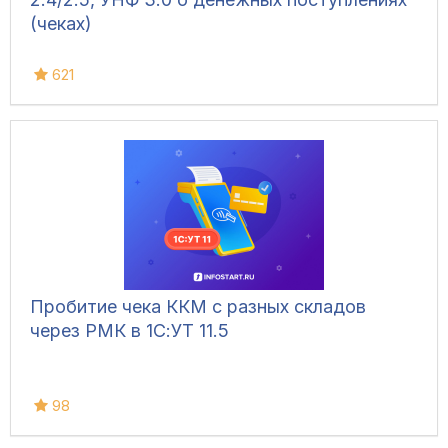
(чеках)
621
Пробитие чека ККМ с разных складов
через РМК в 1С:УТ 11.5
98