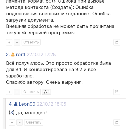
лемента.Форма(189)}: Ошибка при вызове
метода контекста (Создать): Ошибка
подключения внешних метаданных: Ошибка
загрузки документа.
Внешняя обработка не может быть прочитана
текущей версией программы.
+
–
Ответить
3.
ron1
22.10.12 17:28
Всё получилось. Это просто обработка была
для 8.1. Я конвертировала на 8.2 и всё
заработало.
Спасибо автору. Очень выручил.
+
–
Ответить
1
4.
Leon99
22.10.12 18:05
(
3
) да, молодец!
+
–
Ответить