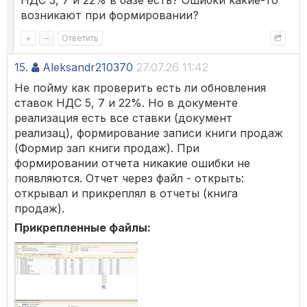
НДС 5, 7 и 22% в базе есть? Ошибки какие-то
возникают при формировании?
+
–
Ответить
15.
Aleksandr210370
27.07.26 11:42
Не пойму как проверить есть ли обновления
ставок НДС 5, 7 и 22%. Но в документе
реализация есть все ставки (документ
реализац), формирование записи книги продаж
(Формир зап книги продаж). При
формировании отчета никакие ошибки не
появляются. Отчет через файл - открыть:
открывал и прикреплял в отчеты (книга
продаж).
Прикрепленные файлы: