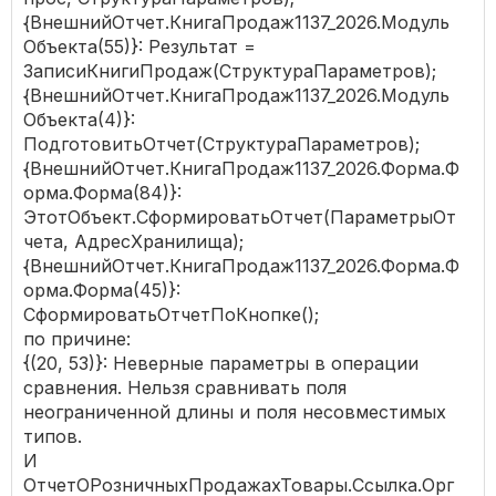
{ВнешнийОтчет.КнигаПродаж1137_2026.Модуль
Объекта(55)}: Результат =
ЗаписиКнигиПродаж(СтруктураПараметров);
{ВнешнийОтчет.КнигаПродаж1137_2026.Модуль
Объекта(4)}:
ПодготовитьОтчет(СтруктураПараметров);
{ВнешнийОтчет.КнигаПродаж1137_2026.Форма.Ф
орма.Форма(84)}:
ЭтотОбъект.СформироватьОтчет(ПараметрыОт
чета, АдресХранилища);
{ВнешнийОтчет.КнигаПродаж1137_2026.Форма.Ф
орма.Форма(45)}:
СформироватьОтчетПоКнопке();
по причине:
{(20, 53)}: Неверные параметры в операции
сравнения. Нельзя сравнивать поля
неограниченной длины и поля несовместимых
типов.
И
ОтчетОРозничныхПродажахТовары.Ссылка.Орг