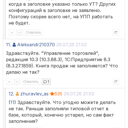
когда в заголовке указано только УТ? Других
конфигураций в заголовке не заявлено.
Поэтому скорее всего нет, на УПП работать
не будет.
+
–
Ответить
11.
Aleksandr210370
26.07.26 21:02
Здравствуйте. "Управление торговлей",
редакция 10.3 (10.3.88.3), 1С:Предприятие 8.3
(8.3.27.1859). Книга продаж не заполняется? Что
делаю не так?
+
–
Ответить
1
12.
zhuravlev_as
635
26.07.26 21:53
(
11
) Здравствуйте. Что угодно можете делать
не так. Раньше заполняли типовой отчет в
базе, который, конечно устарел, но сам факт
заполнения?