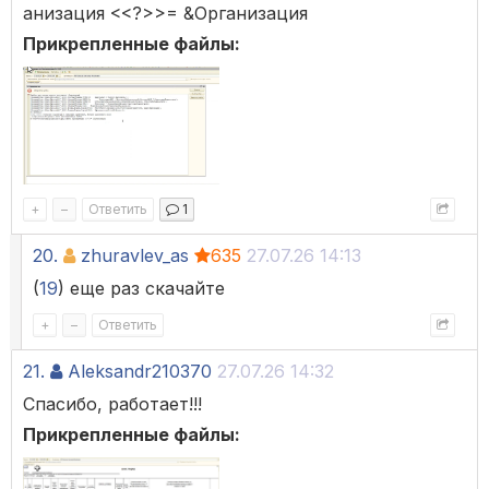
анизация <<?>>= &Организация
Прикрепленные файлы:
+
–
Ответить
1
20.
zhuravlev_as
635
27.07.26 14:13
(
19
) еще раз скачайте
+
–
Ответить
21.
Aleksandr210370
27.07.26 14:32
Спасибо, работает!!!
Прикрепленные файлы: