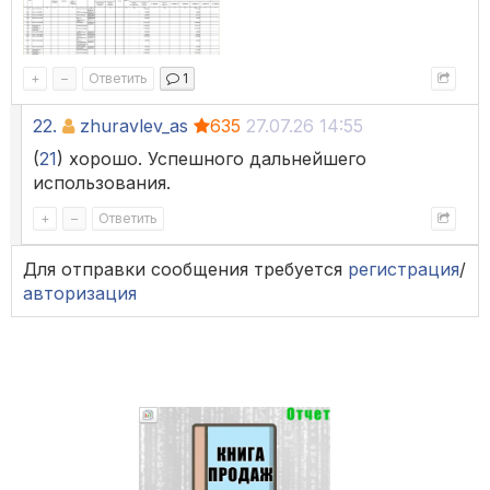
+
–
Ответить
1
22.
zhuravlev_as
635
27.07.26 14:55
(
21
) хорошо. Успешного дальнейшего
использования.
+
–
Ответить
Для отправки сообщения требуется
регистрация
/
авторизация