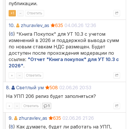
публикации.
+
1
–
Ответить
10.
zhuravlev_as
635
04.06.26 12:36
(
6
) "Книга Покупок" для УТ 10.3 с учетом
изменений в 2026 и поддержкой вывода сумм
по новым ставкам НДС размещен. Будет
доступен после прохождения модерации по
ссылке:
"Отчет "Книга покупок" для УТ 10.3 с
2026"
.
+
–
Ответить
8.
Светлый ум
508
02.06.26 20:53
На УПП 206 релиз будет заполняться?
+
–
Ответить
1
9.
zhuravlev_as
635
02.06.26 21:26
(
8
) Как думаете, будет ли работать на УПП,