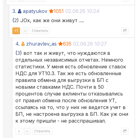
3.
apatyukov
1051
02.06.26 10:24
(
2
) JОх, как же они живут ....
+
1
–
Ответить
4.
zhuravlev_as
635
02.06.26 10:27
(
3
) вот так и живут, что нуждаются в
отдельных независимых отчетах. Немного
статистики. У меня есть обновление ставок
НДС для УТ10.3. Так же есть обновленные
правила обмена для выгрузки в БП с
новыми ставками НДС. Почти в 50
процентов случае вклиенты отказывались
от правил обмена после обновления УТ,
ссылаясь на то, что у них не ведется учет в
БП, не настроена выгрузка в БП. Как уж они
к этому пришли - не расспрашивал.
+
–
Ответить