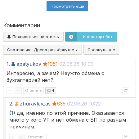
Посмотреть ещё
Комментарии
Подписаться на ответы
Инфостарт бот
Сортировка:
Древо развёрнутое
Свернуть все
1.
apatyukov
1051
02.06.26 10:09
Интересно, а зачем? Неужто обмена с
бухгалтерией нет?
+
–
Ответить
4
2.
zhuravlev_as
635
02.06.26 10:22
(
1
) да, именно по этой причине. Оказывается
много у кого УТ и нет обмена с БП по разным
причинам.
+
–
Ответить