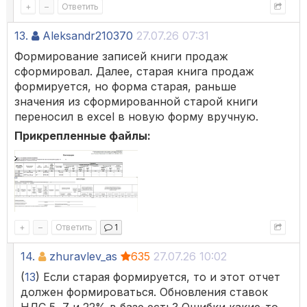
+
–
Ответить
13.
Aleksandr210370
27.07.26 07:31
Формирование записей книги продаж
сформировал. Далее, старая книга продаж
формируется, но форма старая, раньше
значения из сформированной старой книги
переносил в excel в новую форму вручную.
Прикрепленные файлы:
+
–
Ответить
1
14.
zhuravlev_as
635
27.07.26 10:02
(
13
) Если старая формируется, то и этот отчет
должен формироваться. Обновления ставок