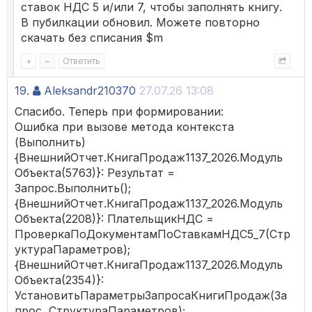
ставок НДС 5 и/или 7, чтобы заполнять книгу.
В пубилкации обновил. Можете повторно
скачать без списания $m
+
–
Ответить
19.
Aleksandr210370
27.07.26 13:08
Спасибо. Теперь при формировании:
Ошибка при вызове метода контекста
(Выполнить)
{ВнешнийОтчет.КнигаПродаж1137_2026.Модуль
Объекта(5763)}: Результат =
Запрос.Выполнить();
{ВнешнийОтчет.КнигаПродаж1137_2026.Модуль
Объекта(2208)}: ПлательщикНДС =
ПроверкаПоДокументамПоСтавкамНДС5_7(Стр
уктураПараметров);
{ВнешнийОтчет.КнигаПродаж1137_2026.Модуль
Объекта(2354)}:
УстановитьПараметрыЗапросаКнигиПродаж(За
прос, СтруктураПараметров);