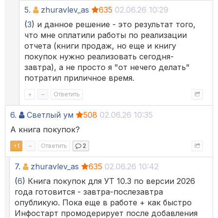
5.
zhuravlev_as
635
02.06.26 10:29
(
3
) и данное решение - это результат того,
что мне оплатили работы по реализации
отчета (книги продаж, но еще и книгу
покупок нужно реализовать сегодня-
завтра), а не просто я "от нечего делать"
потратил приличное время.
+
–
Ответить
6.
Светлый ум
508
02.06.26 10:35
А книга покупок?
+
1
–
Ответить
2
7.
zhuravlev_as
635
02.06.26 10:42
(
6
) Книга покупок для УТ 10.3 по версии 2026
года готовится - завтра-послезавтра
опубликую. Пока еще в работе + как быстро
Инфостарт промодерирует после добавления