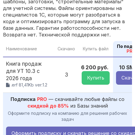
шаблоны, заготовки, "строительные материалы"
для учетной системы. Файлы ориентированы на
специалистов 1С, которые могут разобраться в
коде и оптимизировать программу для запуска в
базе данных. Гарантии работоспособности нет.
Возврата нет. Технической поддержки нет.
По под
Наименование
Скачано
Купить файл
PR
Книга продаж
6 200 руб.
10 SM
для УТ 10.3 с
3
Купить
Скач
2026 года
.erf 81,41Kb ver:1.2
Подписка
PRO
— скачивайте любые файлы со
скидкой до 85%
из Базы знаний
Оформите подписку на компанию для решения рабочих
задач
Оформить подписку и скачать решение со скидк