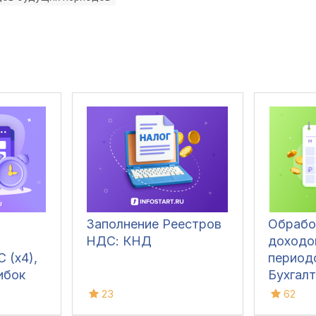
Заполнение Реестров
Обрабо
НДС: КНД
доходо
 (x4),
периодо
ибок
Бухгалт
 зачет
расшир
23
62
лтерия