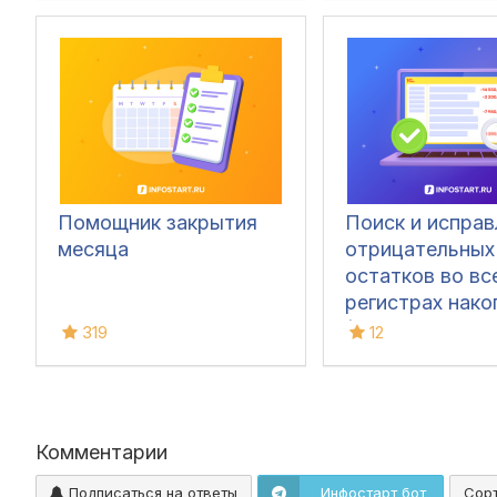
3.0)
Помощник закрытия
Поиск и исправ
месяца
отрицательных
остатков во вс
регистрах нако
(с детализацие
319
12
документов) в 
Комментарии
Подписаться на ответы
Инфостарт бот
Сор