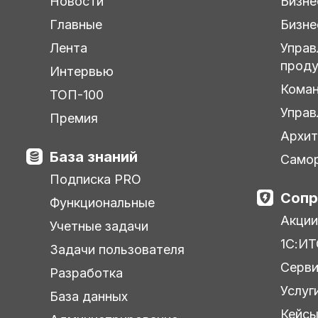
Новости
Бизне
Главные
Бизне
Лента
Управ
прод
Интервью
Кома
ТОП-100
Управ
Премия
Архит
База знаний
Самор
Подписка PRO
Сопр
Функциональные
Акции
Учетные задачи
1С:ИТ
Задачи пользователя
Серв
Разработка
Услуг
База данных
Кейс