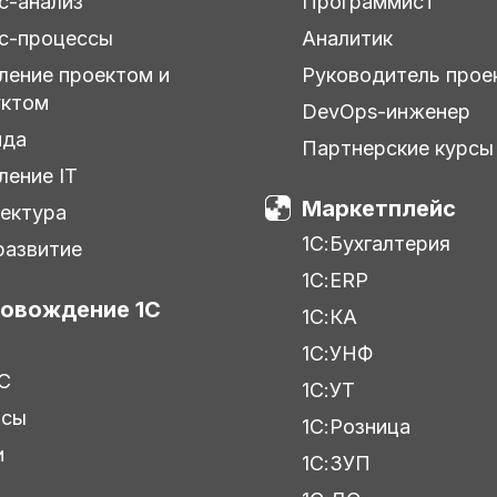
с-анализ
Программист
с-процессы
Аналитик
ление проектом и
Руководитель прое
уктом
DevOps-инженер
нда
Партнерские курсы
ление IT
Маркетплейс
ектура
1С:Бухгалтерия
азвитие
1С:ERP
овождение 1С
1С:КА
1С:УНФ
С
1С:УТ
исы
1С:Розница
и
1С:ЗУП
ы