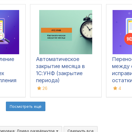
ление
Автоматическое
Перено
закрытие месяца в
между 
ех
1С:УНФ (закрытие
исправи
пления
периода)
остатки
й до
1С
26
4
1С
Посмотреть ещё
тировка:
Древо развёрнутое
Свернуть все