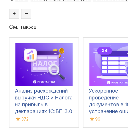
+
–
См. также
Анализ расхождений
Ускоренное
выручки НДС и Налога
проведение
на прибыль в
документов в 1С
декларациях 1С:БП 3.0
устранение ош
ПРОФ и КОРП/КА 2.5/
60/62 счетов и
372
96
ЕRP2.5
авансов (Бухга