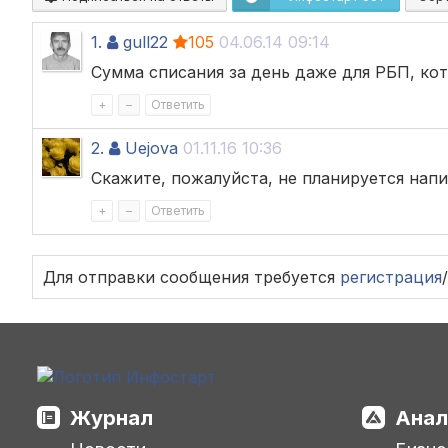
1.
gull22
105
04.06.14 09:14
Сумма списания за день даже для РБП, ко
+
–
Ответить
2.
Uejova
01.11.16 10:36
Скажите, пожалуйста, не планируется напи
+
–
Ответить
Для отправки сообщения требуется
регистрация
/
Журнал
Анал