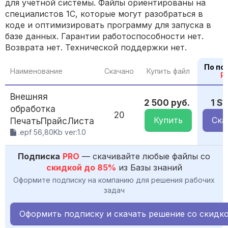
для учетной системы. Файлы ориентированы на
специалистов 1С, которые могут разобраться в
коде и оптимизировать программу для запуска в
базе данных. Гарантии работоспособности нет.
Возврата нет. Технической поддержки нет.
По по
Наименование
Скачано
Купить файл
P
Внешняя
2 500 руб.
1 S
обработка
20
Купить
Ска
ПечатьПрайсЛиста
.epf 56,80Kb ver:1.0
Подписка
PRO
— скачивайте любые файлы со
скидкой до 85%
из Базы знаний
Оформите подписку на компанию для решения рабочих
задач
Оформить подписку и скачать решение со скидк