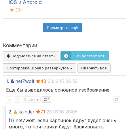
iOS и Android
384
Посмотреть ещё
Комментарии
Подписаться на ответы
Инфостарт бот
Сортировка:
Древо развёрнутое
Свернуть все
1.
net7wolf
48
23.12.15 06:56
Еще бы выводилось основное изображение.
+
–
Ответить
1
2.
kainder
71
28.01.16 20:05
(
1
) net7wolf, если картинок вдруг будет очень
много, то почтовики будут блокировать