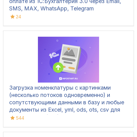
оплате из 1С:Бухгалтерия 3.0 через Email,
SMS, MAX, WhatsApp, Telegram
24
Загрузка номенклатуры c картинками
(несколько потоков одновременно) и
сопутствующими данными в базу и любые
документы из Excel, yml, ods, ots, csv для
УТ 10.3, УТ 11 (все), БП 3, КА 2, ERP 2, УНФ
544
1.6/3.0, Розница 2/3.0