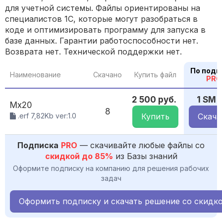
для учетной системы. Файлы ориентированы на
специалистов 1С, которые могут разобраться в
коде и оптимизировать программу для запуска в
базе данных. Гарантии работоспособности нет.
Возврата нет. Технической поддержки нет.
По подп
Наименование
Скачано
Купить файл
PRO
2 500 руб.
1 SM
Мх20
8
.erf 7,82Kb ver:1.0
Купить
Скача
Подписка
PRO
— скачивайте любые файлы со
скидкой до 85%
из Базы знаний
Оформите подписку на компанию для решения рабочих
задач
Оформить подписку и скачать решение со скидк