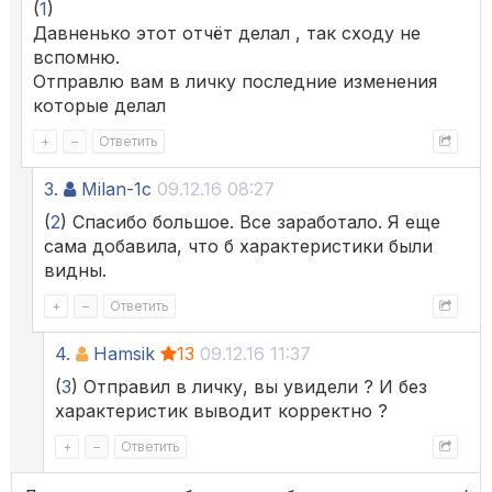
(
1
)
Давненько этот отчёт делал , так сходу не
вспомню.
Отправлю вам в личку последние изменения
которые делал
+
–
Ответить
3.
Milan-1c
09.12.16 08:27
(
2
) Спасибо большое. Все заработало. Я еще
сама добавила, что б характеристики были
видны.
+
–
Ответить
4.
Hamsik
13
09.12.16 11:37
(
3
) Отправил в личку, вы увидели ? И без
характеристик выводит корректно ?
+
–
Ответить