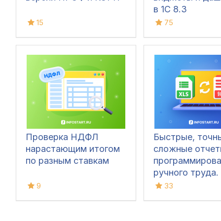
в 1С 8.3
15
75
Проверка НДФЛ
Быстрые, точн
нарастающим итогом
сложные отчет
по разным ставкам
программирова
ручного труда.
9
33