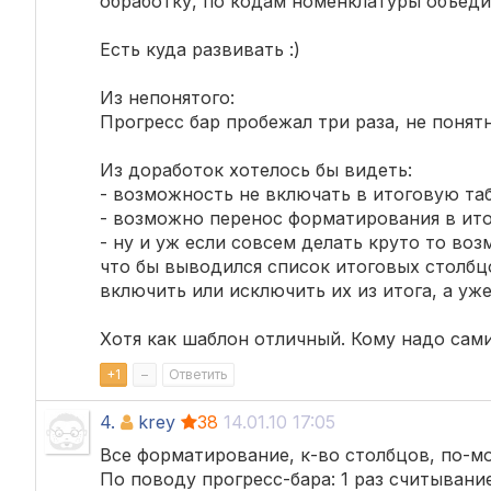
обработку, по кодам номенклатуры объеди
Есть куда развивать :)
Из непонятого:
Прогресс бар пробежал три раза, не понятн
Из доработок хотелось бы видеть:
- возможность не включать в итоговую та
- возможно перенос форматирования в ит
- ну и уж если совсем делать круто то во
что бы выводился список итоговых столбц
включить или исключить их из итога, а уже
Хотя как шаблон отличный. Кому надо сам
+
1
–
Ответить
4.
krey
38
14.01.10 17:05
Все форматирование, к-во столбцов, по-мо
По поводу прогресс-бара: 1 раз считывание