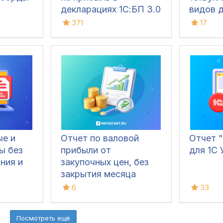
декларациях 1С:БП 3.0
видов 
ПРОФ и КОРП/КА 2.5/
371
17
ЕRP2.5
ые и
Отчет по валовой
Отчет 
ы без
прибыли от
для 1С 
ния и
закупочных цен, без
закрытия месяца
6
33
Посмотреть ещё