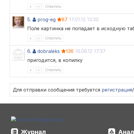
+
–
Ответить
5.
prog-eg
87
17.01.12 13:30
Поле картинка не попадает в исходную та
+
–
Ответить
6.
dobraleks
136
16.06.12 17:37
пригодится, в копилку
+
–
Ответить
Для отправки сообщения требуется
регистрация
/
Журнал
Анал