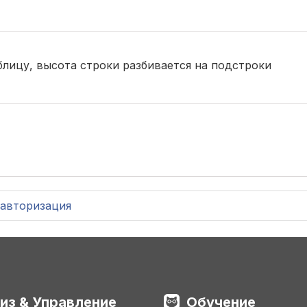
блицу, высота строки разбивается на подстроки
авторизация
из & Управление
Обучение