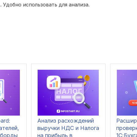
 Удобно использовать для анализа.
ard:
Анализ расхождений
Расшир
ателей,
выручки НДС и Налога
провер
шборды
на прибыль в
1С:Бухг