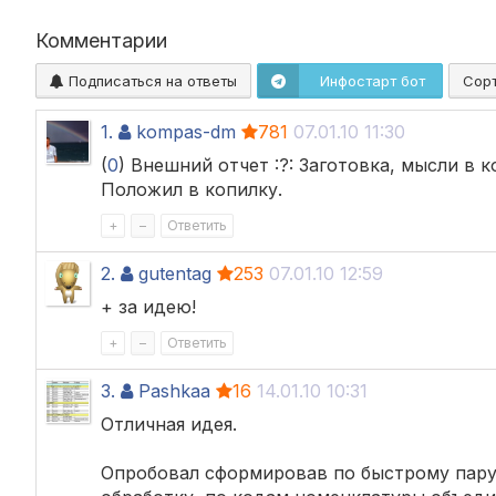
Комментарии
Подписаться на ответы
Инфостарт бот
Сор
1.
kompas-dm
781
07.01.10 11:30
(
0
) Внешний отчет :?: Заготовка, мысли в ко
Положил в копилку.
+
–
Ответить
2.
gutentag
253
07.01.10 12:59
+ за идею!
+
–
Ответить
3.
Pashkaa
16
14.01.10 10:31
Отличная идея.
Опробовал сформировав по быстрому пару 