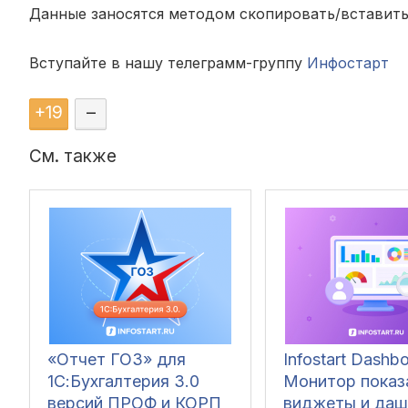
Данные заносятся методом скопировать/вставить.
Вступайте в нашу телеграмм-группу
Инфостарт
+
19
–
См. также
«Отчет ГОЗ» для
Infostart Dashbo
1С:Бухгалтерия 3.0
Монитор показ
версий ПРОФ и КОРП
виджеты и да