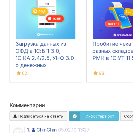
Загрузка данных из
Пробитие чека
ОФД в 1С:БП 3.0,
разных складов
1С:КА 2.4/2.5, УНФ 3.0
РМК в 1С:УТ 11.
о денежных
поступлениях (чеках)
621
98
Комментарии
Подписаться на ответы
Инфостарт бот
Сор
1.
ChinChin
05.02.10 13:27