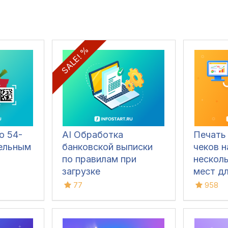
SALE! %
о 54-
AI Обработка
Печать
ельным
банковской выписки
чеков 
по правилам при
нескол
загрузке
мест дл
Розница
77
958
3.0