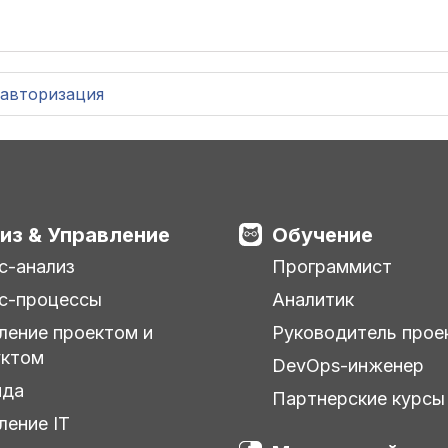
авторизация
из & Управление
Обучение
с-анализ
Программист
с-процессы
Аналитик
ление проектом и
Руководитель прое
уктом
DevOps-инженер
нда
Партнерские курсы
ление IT