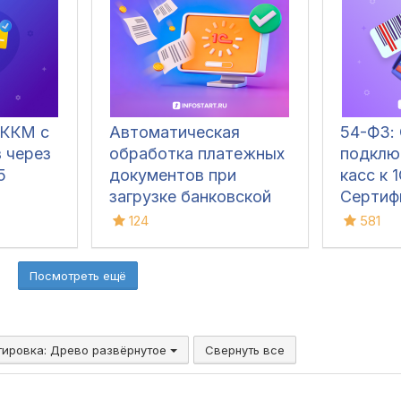
 ККМ с
Автоматическая
54-ФЗ:
 через
обработка платежных
подклю
5
документов при
касс к 1
загрузке банковской
Сертиф
выписки в 1С
ПИоТ
124
581
Посмотреть ещё
тировка:
Древо развёрнутое
Свернуть все