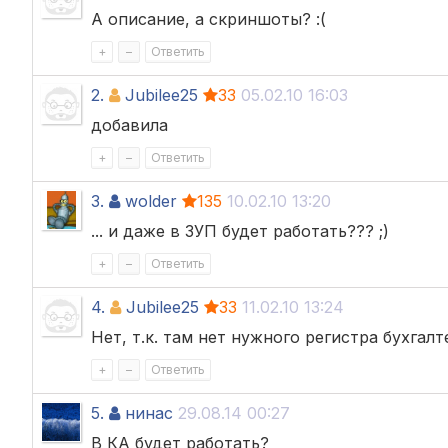
А описание, а скриншоты? :(
+
–
Ответить
2.
Jubilee25
33
05.02.10 16:03
добавила
+
–
Ответить
3.
wolder
135
10.02.10 13:20
... и даже в ЗУП будет работать??? ;)
+
–
Ответить
4.
Jubilee25
33
11.02.10 13:24
Нет, т.к. там нет нужного регистра бухгалт
+
–
Ответить
5.
нинас
29.08.14 00:27
В КА будет работать?