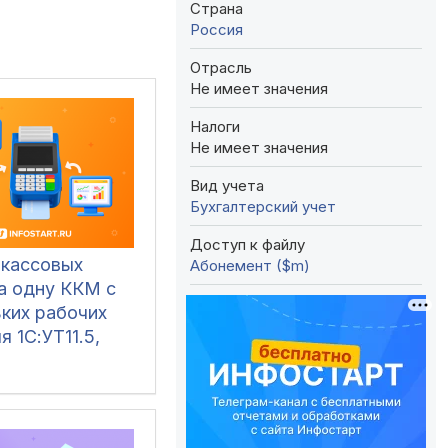
Страна
Россия
Отрасль
Не имеет значения
Налоги
Не имеет значения
Вид учета
Бухгалтерский учет
Доступ к файлу
 кассовых
Абонемент ($m)
на одну ККМ с
ьких рабочих
я 1С:УТ11.5,
 2.3/3.0, УНФ