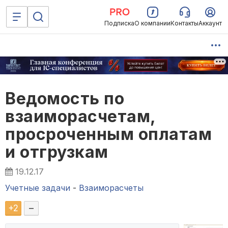
Подписка
О компании
Контакты
Аккаунт
Ведомость по
взаиморасчетам,
просроченным оплатам
и отгрузкам
19.12.17
Учетные задачи
-
Взаиморасчеты
+
2
–