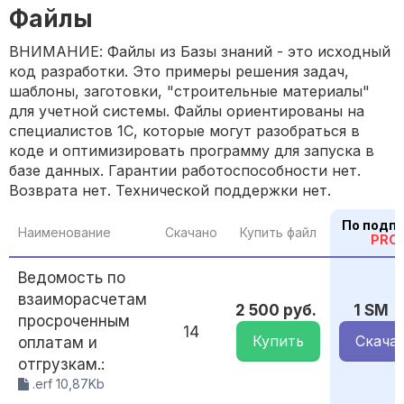
Файлы
ВНИМАНИЕ: Файлы из Базы знаний - это исходный
код разработки. Это примеры решения задач,
шаблоны, заготовки, "строительные материалы"
для учетной системы. Файлы ориентированы на
специалистов 1С, которые могут разобраться в
коде и оптимизировать программу для запуска в
базе данных. Гарантии работоспособности нет.
Возврата нет. Технической поддержки нет.
По подп
Наименование
Скачано
Купить файл
PRO
Ведомость по
взаиморасчетам
2 500 руб.
1 SM
просроченным
14
Купить
Скача
оплатам и
отгрузкам.:
.erf 10,87Kb