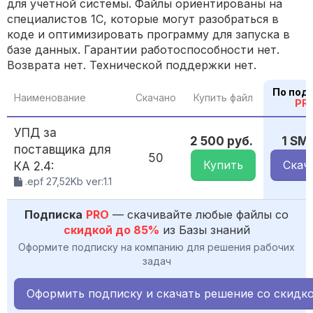
для учетной системы. Файлы ориентированы на
специалистов 1С, которые могут разобраться в
коде и оптимизировать программу для запуска в
базе данных. Гарантии работоспособности нет.
Возврата нет. Технической поддержки нет.
По под
Наименование
Скачано
Купить файл
PR
УПД за
2 500 руб.
1 SM
поставщика для
50
Купить
Скач
КА 2.4:
.epf 27,52Kb ver:1.1
Подписка
PRO
— скачивайте любые файлы со
скидкой до 85%
из Базы знаний
Оформите подписку на компанию для решения рабочих
задач
Оформить подписку и скачать решение со скидк