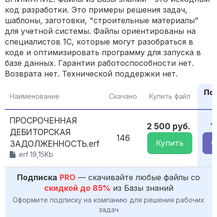
код разработки. Это примеры решения задач,
шаблоны, заготовки, "строительные материалы"
для учетной системы. Файлы ориентированы на
специалистов 1С, которые могут разобраться в
коде и оптимизировать программу для запуска в
базе данных. Гарантии работоспособности нет.
Возврата нет. Технической поддержки нет.
По 
Наименование
Скачано
Купить файл
ПРОСРОЧЕННАЯ
2 500 руб.
1
ДЕБИТОРСКАЯ
146
Купить
С
ЗАДОЛЖЕННОСТЬ.erf
.erf 19,15Kb
Подписка
PRO
— скачивайте любые файлы со
скидкой до 85%
из Базы знаний
Оформите подписку на компанию для решения рабочих
задач