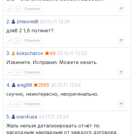
+
–
Ответить
2.
zhleonid8
20.10.11 12:29
для8 2 1,6 потянет?
+
–
Ответить
3.
kokscharov
49
20.10.11 13:23
Извините. Исправил. Можете качать.
+
–
Ответить
4.
anig99
2865
20.10.11 13:54
скучно, неинтересно, неоригинально.
+
–
Ответить
5.
ivan4usa
04.11.11 23:24
Жаль нельзя детализировать отчёт по
расходным накладным от каждого договора