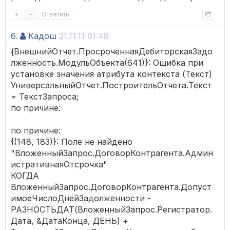
+
–
Ответить
6.
Кадош
21.11.11 01:48
{ВнешнийОтчет.ПросроченнаяДебиторскаяЗадо
лженность.МодульОбъекта(641)}: Ошибка при
установке значения атрибута контекста (Текст)
УниверсальныйОтчет.ПостроительОтчета.Текст
= ТекстЗапроса;
по причине:
по причине:
{(148, 183)}: Поле не найдено
"ВложенныйЗапрос.ДоговорКонтрагента.Админ
истративнаяОтсрочка"
КОГДА
ВложенныйЗапрос.ДоговорКонтрагента.Допуст
имоеЧислоДнейЗадолженности -
РАЗНОСТЬДАТ(ВложенныйЗапрос.Регистратор.
Дата, &ДатаКонца, ДЕНЬ) +