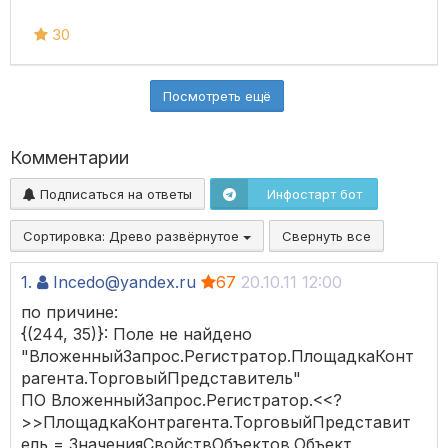
30
Посмотреть ещё
Комментарии
Подписаться на ответы
Инфостарт бот
Сортировка:
Древо развёрнутое
Свернуть все
1.
Incedo@yandex.ru
67
20.10.11 12:00
по причине:
{(244, 35)}: Поле не найдено
"ВложенныйЗапрос.Регистратор.ПлощадкаКонт
рагента.ТорговыйПредставитель"
ПО ВложенныйЗапрос.Регистратор.<<?
>>ПлощадкаКонтрагента.ТорговыйПредставит
ель = ЗначенияСвойствОбъектов.Объект