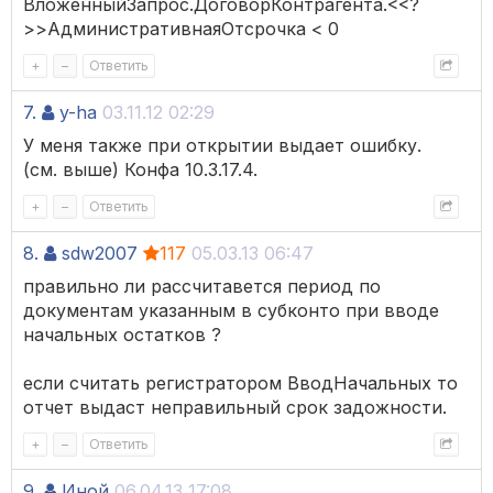
ВложенныйЗапрос.ДоговорКонтрагента.<<?
>>АдминистративнаяОтсрочка < 0
+
–
Ответить
7.
y-ha
03.11.12 02:29
У меня также при открытии выдает ошибку.
(см. выше) Конфа 10.3.17.4.
+
–
Ответить
8.
sdw2007
117
05.03.13 06:47
правильно ли рассчитавется период по
документам указанным в субконто при вводе
начальных остатков ?
если считать регистратором ВводНачальных то
отчет выдаст неправильный срок задожности.
+
–
Ответить
9.
Иной
06.04.13 17:08