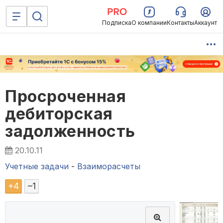
Подписка
О компании
Контакты
Аккаунт
Просроченная
дебиторская
задолженность
20.10.11
Учетные задачи
-
Взаиморасчеты
+
4
–
1