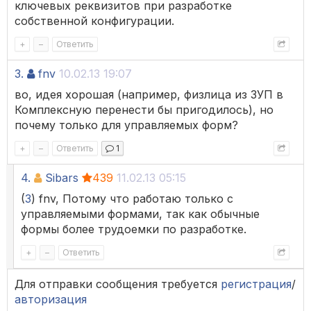
ключевых реквизитов при разработке
собственной конфигурации.
+
–
Ответить
3.
fnv
10.02.13 19:07
во, идея хорошая (например, физлица из ЗУП в
Комплексную перенести бы пригодилось), но
почему только для управляемых форм?
+
–
Ответить
1
4.
Sibars
439
11.02.13 05:15
(
3
) fnv, Потому что работаю только с
управляемыми формами, так как обычные
формы более трудоемки по разработке.
+
–
Ответить
Для отправки сообщения требуется
регистрация
/
авторизация