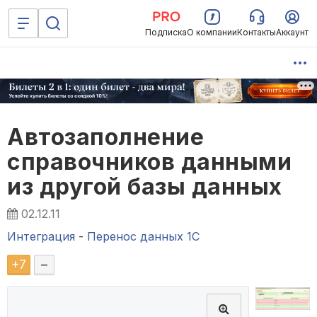
Подписка
О компании
Контакты
Аккаунт
Автозаполнение
справочников данными
из другой базы данных
02.12.11
Интеграция
-
Перенос данных 1C
+
7
–