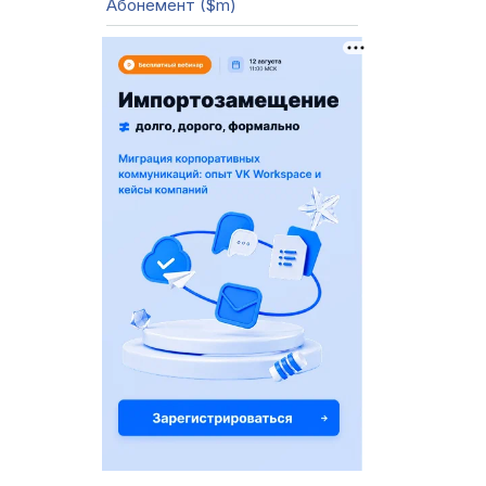
Абонемент ($m)