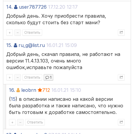
14.
user787726
17.12.20 12:17
Добрый день. Хочу приобрести правила,
сколько будут стоить без старт мани?
+
–
Ответить
15.
ru_g@list.ru
16.01.21 15:09
Добрый день, скачал правила, не работают на
версии 11.4.13.103, очень много
ошибок,исправьте пожалуйста
+
–
Ответить
1
16.
leobrn
712
16.01.21 15:10
(
15
) в описании написано на какой версии
была разработка и также написано, что нужно
быть готовым к доработке самостоятельно.
+
–
Ответить