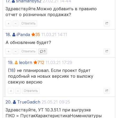
17.
shamanbys2
27.02.21 14:44
Здравствуйте.Можно добавить в правило
отчет о розничных продажах?
+
–
Ответить
18.
iPanda
35
11.03.21 14:11
А обновление будет?
+
–
Ответить
1
19.
leobrn
712
11.03.21 17:29
(
18
) не планировал. Если проект будет
подобный на новых версиях то выложу
свежую версию
+
–
Ответить
20.
TrueGadich
25.05.21 09:25
Здравствуйте, УТ 10.3.51.1 при выгрузке
ПКО = ПустаяХарактеристикаНоменклатуры