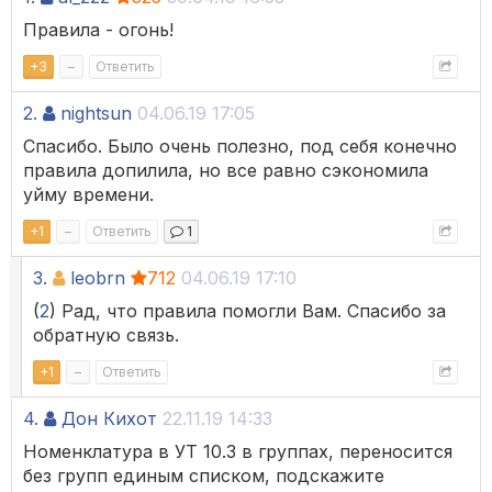
Правила - огонь!
+
3
–
Ответить
2.
nightsun
04.06.19 17:05
Спасибо. Было очень полезно, под себя конечно
правила допилила, но все равно сэкономила
уйму времени.
+
1
–
Ответить
1
3.
leobrn
712
04.06.19 17:10
(
2
) Рад, что правила помогли Вам. Спасибо за
обратную связь.
+
1
–
Ответить
4.
Дон Кихот
22.11.19 14:33
Номенклатура в УТ 10.3 в группах, переносится
без групп единым списком, подскажите