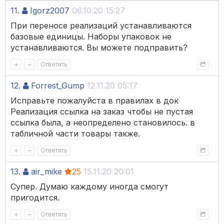
11.
Igorz2007
06.10.20 15:27
При переносе реализаций устанавливаются
базовые единицы. Наборы упаковок не
устанавливаются. Вы можете подправить?
+
–
Ответить
12.
Forrest_Gump
12.11.20 05:17
Исправьте пожалуйста в правилах в док
Реализация ссылка на заказ чтобы не пустая
ссылка была, а неопределено становилось. в
табличной части товары также.
+
–
Ответить
13.
air_mike
25
15.11.20 20:01
Супер. Думаю каждому иногда смогут
пригодится.
+
–
Ответить