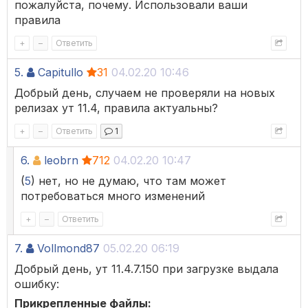
пожалуйста, почему. Использовали ваши
правила
+
–
Ответить
5.
Capitullo
31
04.02.20 10:46
Добрый день, случаем не проверяли на новых
релизах ут 11.4, правила актуальны?
+
–
Ответить
1
6.
leobrn
712
04.02.20 10:47
(
5
) нет, но не думаю, что там может
потребоваться много изменений
+
–
Ответить
7.
Vollmond87
05.02.20 06:19
Добрый день, ут 11.4.7.150 при загрузке выдала
ошибку:
Прикрепленные файлы: