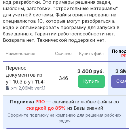
код разработки. Это примеры решения задач,
шаблоны, заготовки, "строительные материалы"
для учетной системы. Файлы ориентированы на
специалистов 1С, которые могут разобраться в
коде и оптимизировать программу для запуска в
базе данных. Гарантии работоспособности нет.
Возврата нет. Технической поддержки нет.
По под
Наименование
Скачано
Купить файл
PR
Перенос
3 400 руб.
3 SM
документов из
346
Купить
Скач
ут 10.3 в ут 11.4:
.xml 2,06Mb ver:1.1
Подписка
PRO
— скачивайте любые файлы со
скидкой до 85%
из Базы знаний
Оформите подписку на компанию для решения рабочих
задач