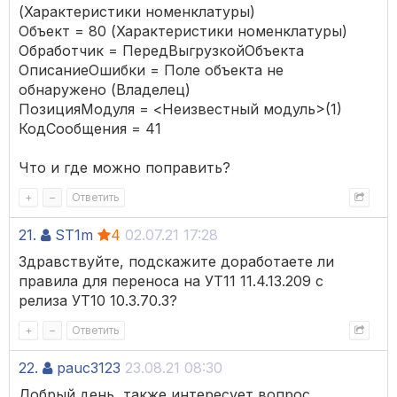
(Характеристики номенклатуры)
Объект = 80 (Характеристики номенклатуры)
Обработчик = ПередВыгрузкойОбъекта
ОписаниеОшибки = Поле объекта не
обнаружено (Владелец)
ПозицияМодуля = <Неизвестный модуль>(1)
КодСообщения = 41
Что и где можно поправить?
+
–
Ответить
21.
ST1m
4
02.07.21 17:28
Здравствуйте, подскажите доработаете ли
правила для переноса на УТ11 11.4.13.209 с
релиза УТ10 10.3.70.3?
+
–
Ответить
22.
pauc3123
23.08.21 08:30
Добрый день, также интересует вопрос