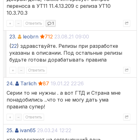
переноса в УТ11 11.4.13.209 с релиза УТ10
10.3.70.3
+
–
Ответить
1
23.
leobrn
712
23.08.21 09:00
(
22
) здравствуйте. Релизы при разработке
указаны в описании. Под остальные релизы
будьте готовы дорабатывать правила
+
–
Ответить
24.
Tarlich
87
19.01.22 22:26
Серии то не нужны . а вот ГТД и Страна мне
понадобились ..что то не могу дать ума
правила супер!
+
–
Ответить
25.
ivan65
29.03.24 12:22
кто подскажет на сегодняшний день