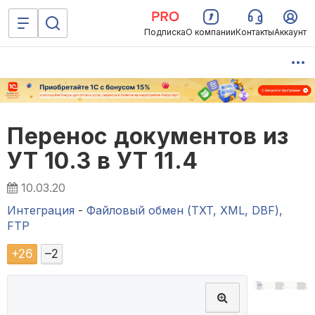
Подписка
О компании
Контакты
Аккаунт
Перенос документов из
УТ 10.3 в УТ 11.4
10.03.20
Интеграция
-
Файловый обмен (TXT, XML, DBF),
FTP
+
26
–
2