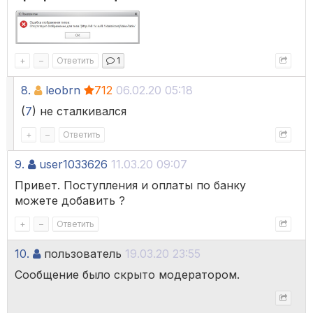
+
–
Ответить
1
8.
leobrn
712
06.02.20 05:18
(
7
) не сталкивался
+
–
Ответить
9.
user1033626
11.03.20 09:07
Привет. Поступления и оплаты по банку
можете добавить ?
+
–
Ответить
10.
пользователь
19.03.20 23:55
Сообщение было скрыто модератором.