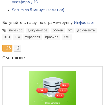
платформу 1С
Scrum за 5 минут (заметки)
Вступайте в нашу телеграмм-группу
Инфостарт
перенос
документов
обмен
ут
документы
10.3
11.4
торговля
правила
XML
+
26
–
2
См. также