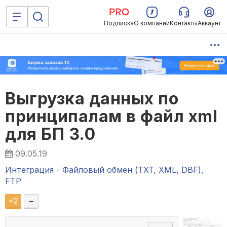
Подписка
О компании
Контакты
Аккаунт
Выгрузка данных по
принципалам в файл xml
для БП 3.0
09.05.19
Интеграция
-
Файловый обмен (TXT, XML, DBF),
FTP
+
2
–