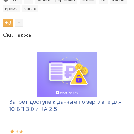
ЗУП
3.1
зарегистрировано
более
24
часов
время
часах
+
3
–
См. также
Запрет доступа к данным по зарплате для
1C:БП 3.0 и КА 2.5
356