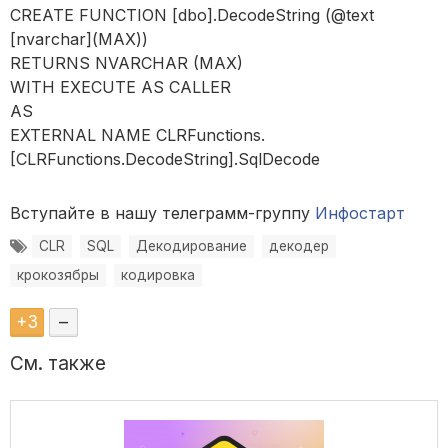
CREATE FUNCTION [dbo].DecodeString (@text
[nvarchar](MAX))
RETURNS NVARCHAR (MAX)
WITH EXECUTE AS CALLER
AS
EXTERNAL NAME CLRFunctions.
[CLRFunctions.DecodeString].SqlDecode
Вступайте в нашу телеграмм-группу
Инфостарт
CLR
SQL
Декодирование
декодер
крокозябры
кодировка
+
3
–
См. также