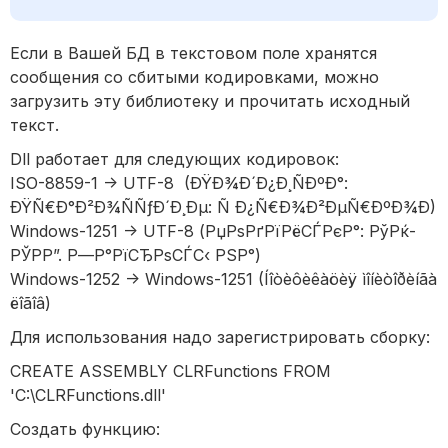
Если в Вашей БД в текстовом поле хранятся
сообщения со сбитыми кодировками, можно
загрузить эту библиотеку и прочитать исходный
текст.
Dll работает для следующих кодировок:
ISO-8859-1 -> UTF-8 (ÐŸÐ¾Ð´Ð¿Ð¸ÑÐºÐ°:
ÐŸÑ€Ð°Ð²Ð¾ÑÑƒÐ´Ð¸Ðµ: Ñ Ð¿Ñ€Ð¾Ð²ÐµÑ€ÐºÐ¾Ð)
Windows-1251 -> UTF-8 (РџРѕРґРїРёСЃРєР°: РўРќ-
РЎР­Р”. Р—Р°РїСЂРѕСЃС‹ РЅР°)
Windows-1252 -> Windows-1251 (Íîòèôèêàöèÿ ìîíèòîðèíãà
ëîãîâ)
Для использования надо зарегистрировать сборку:
CREATE ASSEMBLY CLRFunctions FROM
'C:\CLRFunctions.dll'
Создать функцию: