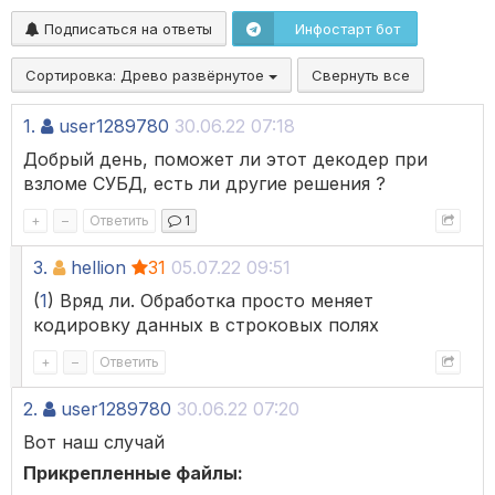
Подписаться на ответы
Инфостарт бот
Сортировка:
Древо развёрнутое
Свернуть все
1.
user1289780
30.06.22 07:18
Добрый день, поможет ли этот декодер при
взломе СУБД, есть ли другие решения ?
+
–
Ответить
1
3.
hellion
31
05.07.22 09:51
(
1
) Вряд ли. Обработка просто меняет
кодировку данных в строковых полях
+
–
Ответить
2.
user1289780
30.06.22 07:20
Вот наш случай
Прикрепленные файлы: