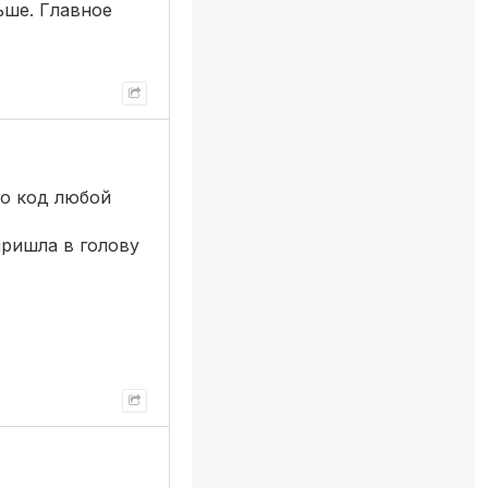
ьше. Главное
то код любой
пришла в голову