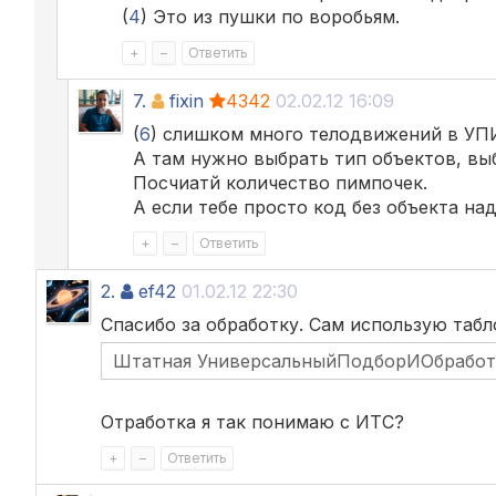
(
4
) Это из пушки по воробьям.
+
–
Ответить
7.
fixin
4342
02.02.12 16:09
(
6
) слишком много телодвижений в УПИО
А там нужно выбрать тип объектов, вы
Посчиатй количество пимпочек.
А если тебе просто код без объекта над
+
–
Ответить
2.
ef42
01.02.12 22:30
Спасибо за обработку. Сам использую табл
Штатная УниверсальныйПодборИОбработк
Отработка я так понимаю с ИТС?
+
–
Ответить