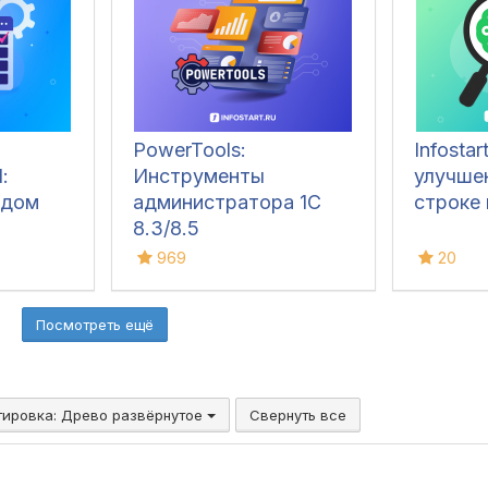
PowerTools:
Infostar
:
Инструменты
улучше
одом
администратора 1С
строке 
8.3/8.5
969
20
Посмотреть ещё
тировка:
Древо развёрнутое
Свернуть все