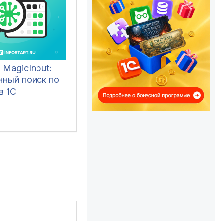
t MagicInput:
нный поиск по
в 1С