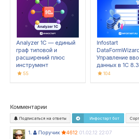
Analyzer 1C — единый
Infostart
граф типовой и
DataFormWizard
расширений плюс
Управление вв
инструмент
данных в 1С 8.3
обновления поставки
55
104
Комментарии
Подписаться на ответы
Инфостарт бот
Сор
1.
Поручик
4612
01.02.12 22:07