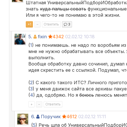
Штатная УниверсальныйПодборИОбработкаО
знать
куда пальцы совать
функциональные
Или я чего-то не понимаю в этой жизни.
+
1
–
Ответить
3
5.
fixin
4342
02.02.12 10:18
(
1
) не понимаешь. не надо по воробьям из
мне не нужно обрабатывать все объекты. 
выполнить.
Вообще обработку давно сочинил, думал н
идея скрестить ее с ссылкой. Подумал, ч
(
2
) С какого такого ИТС? Личного пригото
(
3
) у меня движок сайта все архивы пакует
(
4
) да, одобряю. Но я
боюсь
ленюсь менят
+
–
Ответить
6.
Поручик
4612
02.02.12 11:11
(
5
) Речь шла об УниверсальныйПодборИО