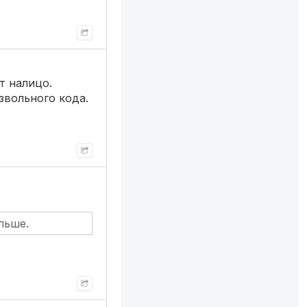
т налицо.
звольного кода.
льше.