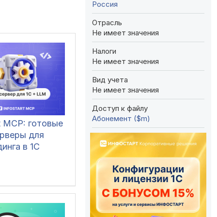
Россия
Отрасль
Не имеет значения
Налоги
Не имеет значения
Вид учета
Не имеет значения
Доступ к файлу
Абонемент ($m)
rt MCP: готовые
рверы для
инга в 1С