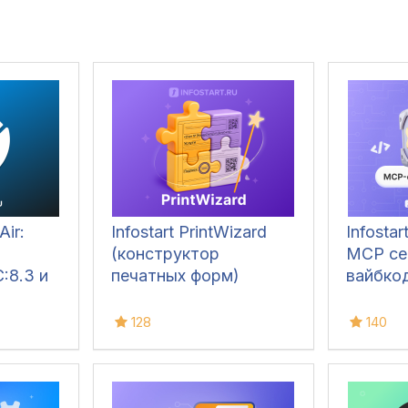
Air:
Infostart PrintWizard
Infosta
(конструктор
MCP се
:8.3 и
печатных форм)
вайбкод
128
140