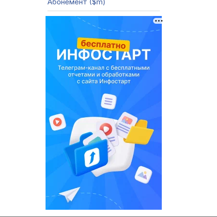
Абонемент ($m)