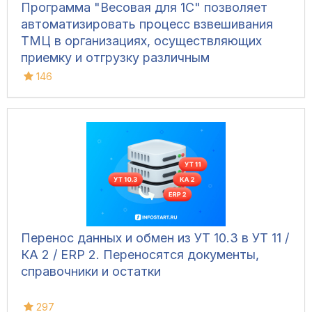
Программа "Весовая для 1С" позволяет
автоматизировать процесс взвешивания
ТМЦ в организациях, осуществляющих
приемку и отгрузку различным
транспортом, для ведения складского
146
учета и контроля остатков на складах.
Конфигурация позволяет фиксировать вес
вручную, напрямую с весов, а также
управлять дополнительным
оборудованием и контролировать
движение транспорта.
Перенос данных и обмен из УТ 10.3 в УТ 11 /
КА 2 / ERP 2. Переносятся документы,
справочники и остатки
297