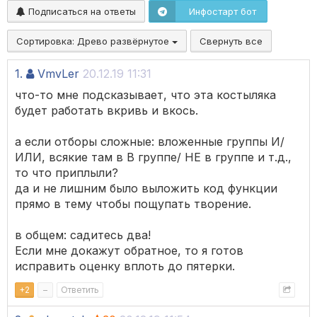
Подписаться на ответы
Инфостарт бот
Сортировка:
Древо развёрнутое
Свернуть все
1.
VmvLer
20.12.19 11:31
что-то мне подсказывает, что эта костыляка
будет работать вкривь и вкось.
а если отборы сложные: вложенные группы И/
ИЛИ, всякие там в В группе/ НЕ в группе и т.д.,
то что приплыли?
да и не лишним было выложить код функции
прямо в тему чтобы пощупать творение.
в общем: садитесь два!
Если мне докажут обратное, то я готов
исправить оценку вплоть до пятерки.
+
2
–
Ответить