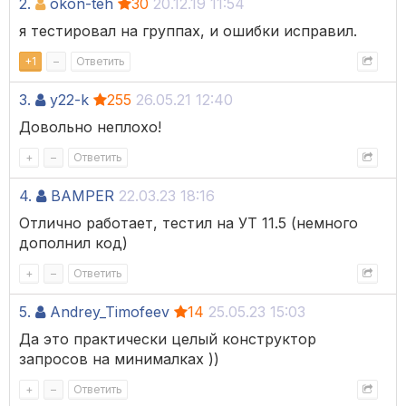
2.
okon-teh
30
20.12.19 11:54
я тестировал на группах, и ошибки исправил.
+
1
–
Ответить
3.
y22-k
255
26.05.21 12:40
Довольно неплохо!
+
–
Ответить
4.
BAMPER
22.03.23 18:16
Отлично работает, тестил на УТ 11.5 (немного
дополнил код)
+
–
Ответить
5.
Andrey_Timofeev
14
25.05.23 15:03
Да это практически целый конструктор
запросов на минималках ))
+
–
Ответить