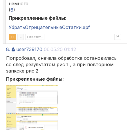
немного
(
6
)
Прикрепленные файлы:
УбратьОтрицательныеОстатки.epf
+
1
–
Ответить
8.
user739170
06.05.20 01:42
Попробовал, сначала обработка остановилась
со след результатом рис 1 , а при повторном
запкске рис 2
Прикрепленные файлы: