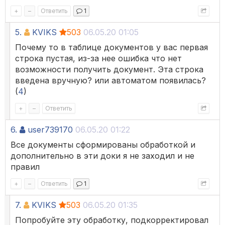
+
–
Ответить
1
5.
KVIKS
503
06.05.20 01:05
Почему то в таблице документов у вас первая
строка пустая, из-за нее ошибка что нет
возможности получить документ. Эта строка
введена вручную? или автоматом появилась?
(
4
)
+
–
Ответить
6.
user739170
06.05.20 01:22
Все документы сформированы обработкой и
дополнительно в эти доки я не заходил и не
правил
+
–
Ответить
1
7.
KVIKS
503
06.05.20 01:35
Попробуйте эту обработку, подкорректировал