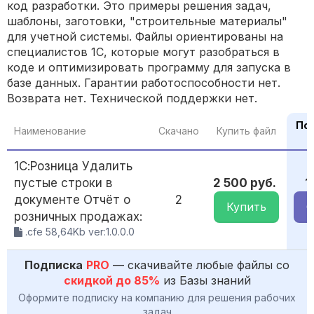
код разработки. Это примеры решения задач,
шаблоны, заготовки, "строительные материалы"
для учетной системы. Файлы ориентированы на
специалистов 1С, которые могут разобраться в
коде и оптимизировать программу для запуска в
базе данных. Гарантии работоспособности нет.
Возврата нет. Технической поддержки нет.
По 
Наименование
Скачано
Купить файл
1С:Розница Удалить
пустые строки в
2 500 руб.
1
документе Отчёт о
2
Купить
С
розничных продажах:
.cfe 58,64Kb ver:1.0.0.0
Подписка
PRO
— скачивайте любые файлы со
скидкой до 85%
из Базы знаний
Оформите подписку на компанию для решения рабочих
задач