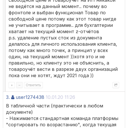
свободной цене и товароучёт на ИП никакой
не ведётся на данный момент.. почему во
фронтоле и выбран функционал Товар по
свободной цене потому как этот товар нигде
не учитывает в программе.. для бухгалтерии
хватает на текущий момент z-отчётов
p.s. удаление пустых сток из документа
делалось для личного использования клиента,
потому как много точек, а принцип у всех
один, на текущий момент ))хотя это и не
правильно, но клиенту это не объяснить, а
товароучёт вести в разрезе двух организаций
пока они не хотят, ждут 2021 года ))
+
–
Ответить
3.
user1274438
10.01.20 11:26
В табличной части (практически в любом
документе)
- Нажимается стандартная команда платформы
"сортировать по возрастанию", когда текущая