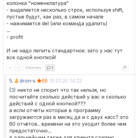
колонка "номенклатура"
- выделяется несколько строк, используя shift,
пустые будут, как раз, в самом начале
- нажимается del (или команда удалить)
...
- profit
И не надо лепить стандартное: зато у нас тут
все одной кнопкой!
+
–
Ответить
1
5.
dron-s
68
10.01.20 14:22
(
3
) никто не спорит что так нельзя, но
посчитайте сколько действий у вас и сколько
действий с одной кнопкой???
а если отчёты которые в программу
загружаются раз в месяц да и с двух касс? это
60 отчётов.. времени на это уходит более чем
предостаточно...
в дальнейшем также для клиента сделаю,