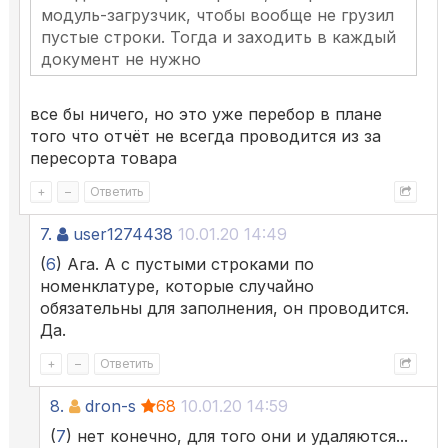
модуль-загрузчик, чтобы вообще не грузил
пустые строки. Тогда и заходить в каждый
документ не нужно
все бы ничего, но это уже перебор в плане
того что отчёт не всегда проводится из за
пересорта товара
+
–
Ответить
7.
user1274438
10.01.20 14:49
(
6
) Ага. А с пустыми строками по
номенклатуре, которые случайно
обязательны для заполнения, он проводится.
Да.
+
–
Ответить
8.
dron-s
68
10.01.20 14:59
(
7
) нет конечно, для того они и удаляются...