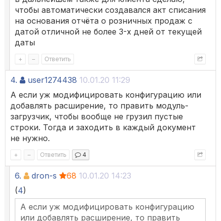
чтобы автоматически создавался акт списания
на основания отчёта о розничных продаж с
датой отличной не более 3-х дней от текущей
даты
+
–
Ответить
4.
user1274438
10.01.20 11:29
А если уж модифицировать конфигурацию или
добавлять расширение, то править модуль-
загрузчик, чтобы вообще не грузил пустые
строки. Тогда и заходить в каждый документ
не нужно.
+
–
Ответить
4
6.
dron-s
68
10.01.20 14:23
(
4
)
А если уж модифицировать конфигурацию
или добавлять расширение, то править