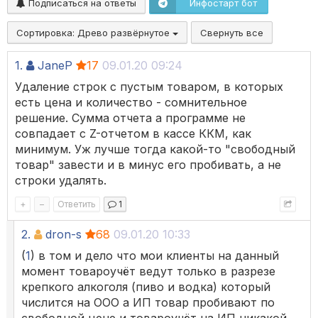
Подписаться на ответы
Инфостарт бот
Сортировка:
Древо развёрнутое
Свернуть все
1.
JaneP
17
09.01.20 09:24
Удаление строк с пустым товаром, в которых
есть цена и количество - сомнительное
решение. Сумма отчета а программе не
совпадает с Z-отчетом в кассе ККМ, как
минимум. Уж лучше тогда какой-то "свободный
товар" завести и в минус его пробивать, а не
строки удалять.
+
–
Ответить
1
2.
dron-s
68
09.01.20 10:33
(
1
) в том и дело что мои клиенты на данный
момент товароучёт ведут только в разрезе
крепкого алкоголя (пиво и водка) который
числится на ООО а ИП товар пробивают по