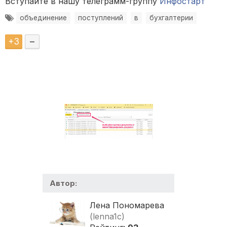
Вступайте в нашу телеграмм-группу
Инфостарт
объединение
поступлений
в
бухгалтерии
+
3
–
Автор:
Лена Пономарева
(lenna1c)