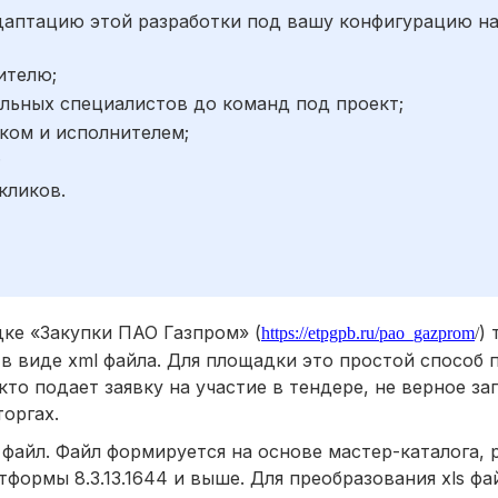
адаптацию этой разработки под вашу конфигурацию н
ителю;
льных специалистов до команд под проект;
ком и исполнителем;
;
кликов.
ке «Закупки ПАО Газпром» (
)
https://etpgpb.ru/pao_gazprom
/
 виде xml файла. Для площадки это простой способ 
то подает заявку на участие в тендере, не верное за
торгах.
файл. Файл формируется на основе мастер-каталога, 
тформы 8.3.13.1644 и выше. Для преобразования xls ф