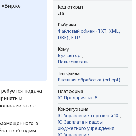
а «Бирже
Код открыт
Да
Рубрики
Файловый обмен (TXT, XML,
DBF), FTP
Кому
Бухгалтер
,
Пользователь
Тип файла
Внешняя обработка (ert,epf)
 требуется подача
Платформа
1С:Предприятие 8
принять и
полнение этого
Конфигурация
1С:Управление торговлей 10
,
1С:Зарплата и кадры
размещенного в
бюджетного учреждения
,
айла необходим
1С:Управление